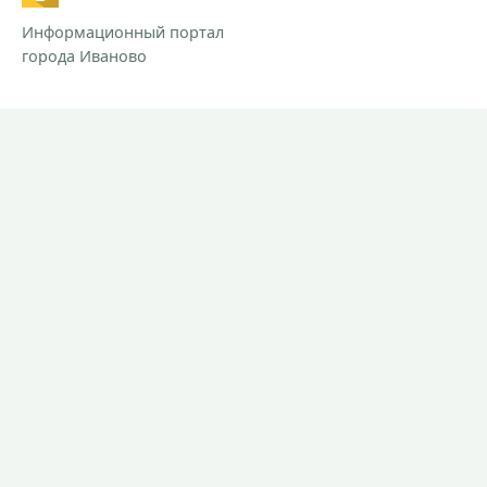
Информационный портал
города Иваново
РАЗДЕЛЫ
Новости
Контакты
Предложить новость
При использовании материалов сайта прямая ссылка на
Ivanovocat обязательна.
Согласие на обработку персональных данных.
Политика обработки персональных данных.
СМИ "Ivanovocat"
Зарегистрировано Роскомнадзором
ЭЛ № ФС 77-81284 от 30.06.2021
Учредитель – ООО "ИТБ"