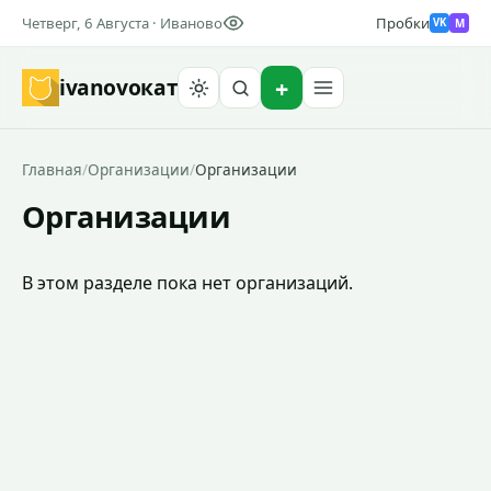
Четверг, 6 Августа · Иваново
Пробки
M
VK
ivanovo
кат
Найти
Главная
/
Организации
/
Организации
Организации
В этом разделе пока нет организаций.