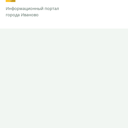
Информационный портал
города Иваново
РАЗДЕЛЫ
Новости
Контакты
Предложить новость
При использовании материалов сайта прямая ссылка на
Ivanovocat обязательна.
Согласие на обработку персональных данных.
Политика обработки персональных данных.
СМИ "Ivanovocat"
Зарегистрировано Роскомнадзором
ЭЛ № ФС 77-81284 от 30.06.2021
Учредитель – ООО "ИТБ"