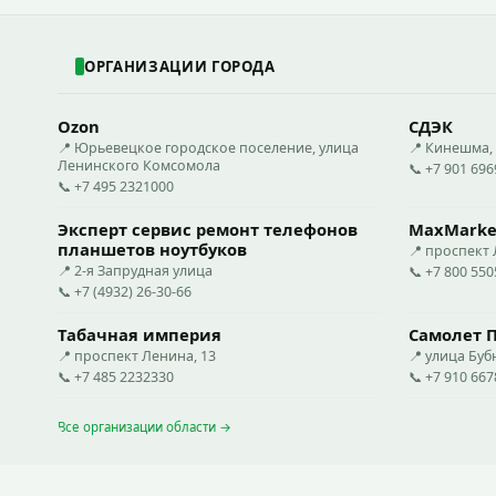
ОРГАНИЗАЦИИ ГОРОДА
Ozon
СДЭК
📍 Юрьевецкое городское поселение, улица
📍 Кинешма,
Ленинского Комсомола
📞 +7 901 69
📞 +7 495 2321000
Эксперт сервис ремонт телефонов
MaxMarke
планшетов ноутбуков
📍 проспект 
📍 2-я Запрудная улица
📞 +7 800 55
📞 +7 (4932) 26-30-66
Табачная империя
Самолет 
📍 проспект Ленина, 13
📍 улица Буб
📞 +7 485 2232330
📞 +7 910 66
Все организации области →