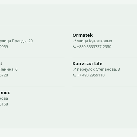
Ormatek
 улица Правды, 20
📍 улица Куконковых
69959
📞 +880 3333737-2350
t
Капитал Life
Ленина, 6
📍 переулок Степанова, 3
05728
📞 +7 493 2959110
Плюс
нова
78168