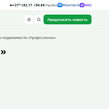
☁️
+21°
$
82,17
· €
94,84
Пробки
ВКонтакте
MAX
M
▾
▾
VK
Предложить новость
Найти
во недвижимости «Профессионал»
л»