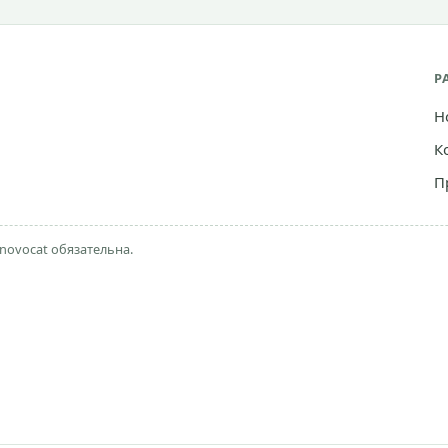
Р
Н
К
П
novocat обязательна.