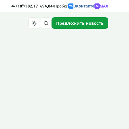
☁️
+18°
$
82,17
· €
94,84
Пробки
ВКонтакте
MAX
M
▾
▾
VK
Предложить новость
Найти