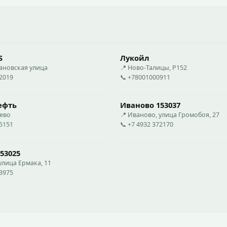
S
Лукойл
вановская улица
📍 Ново-Талицы, Р152
02019
📞 +78001000911
ефть
Иваново 153037
еево
📍 Иваново, улица Громобоя, 27
05151
📞 +7 4932 372170
53025
улица Ермака, 11
73975