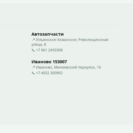
Автозапчасти
📍 Ильинское-Хованское, Революционная
улица, 8
📞 +7 961 2450308
Иваново 153007
📍 Иваново, Минеевский переулок, 16
📞 +7 4932 300962