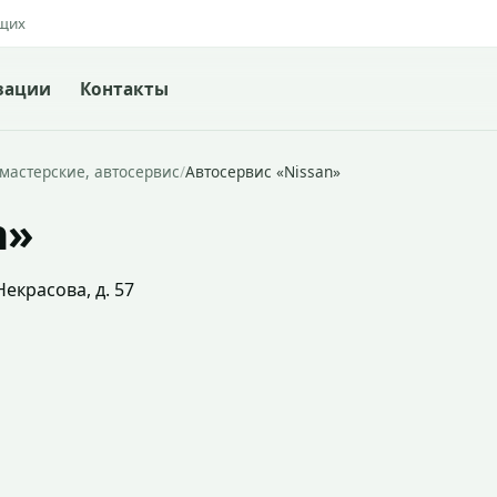
ящих
зации
Контакты
мастерские, автосервис
/
Автосервис «Nissan»
n»
Некрасова, д. 57