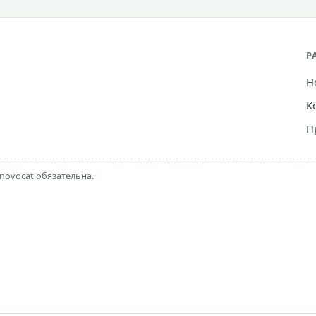
Р
Н
К
П
novocat обязательна.