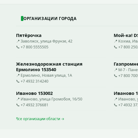
ОРГАНИЗАЦИИ ГОРОДА
Пятёрочка
Мой-ка! D
📍 Заволжск, улица Фрунзе, 42
📍 Кохма, И
📞 +7 800 5555505
📞 +7 800 25
Железнодорожная станция
Газпромн
Ермолино 153540
📍 М-7 - Пан
📍 Ермолино, Новая улица, 1А
📞 +7 800 70
📞 +7 4932 314240
Иваново 153002
Иваново 1
📍 Иваново, улица Громобоя, 16/50
📍 Иваново, 
📞 +7 4932 376681
📞 +7 4932 3
Все организации области →