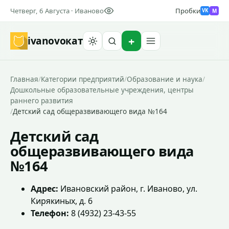
Четверг, 6 Августа · Иваново
Пробки
M
VK
ivanovo
кат
Найти
Главная
/
Категории предприятий
/
Образование и наука
/
Дошкольные образовательные учреждения, центры
раннего развития
/
Детский сад общеразвивающего вида №164
Детский сад
общеразвивающего вида
№164
Адрес:
Ивановский район, г. Иваново, ул.
Кирякиных, д. 6
Телефон:
8 (4932) 23-43-55