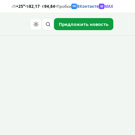
⛅
+25°
$
82,17
· €
94,84
Пробки
ВКонтакте
MAX
M
▾
▾
VK
Предложить новость
Найти