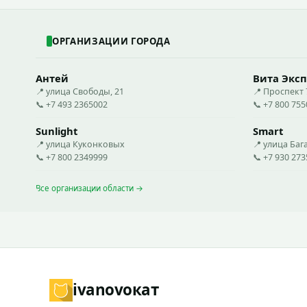
ОРГАНИЗАЦИИ ГОРОДА
Антей
Вита Эксп
📍 улица Свободы, 21
📍 Проспект
📞 +7 493 2365002
📞 +7 800 75
Sunlight
Smart
📍 улица Куконковых
📍 улица Бага
📞 +7 800 2349999
📞 +7 930 27
Все организации области →
ivanovo
кат