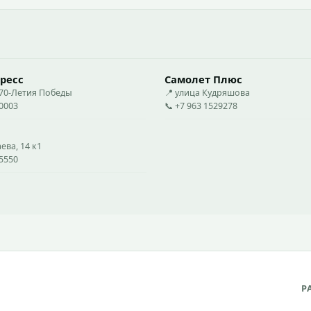
ресс
Самолет Плюс
 70-Летия Победы
📍 улица Кудряшова
50003
📞 +7 963 1529278
ева, 14 к1
35550
Р