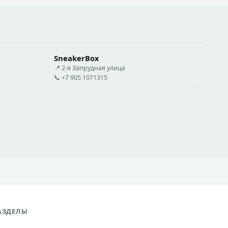
SneakerBox
📍 2-я Запрудная улица
📞 +7 905 1071315
АЗДЕЛЫ