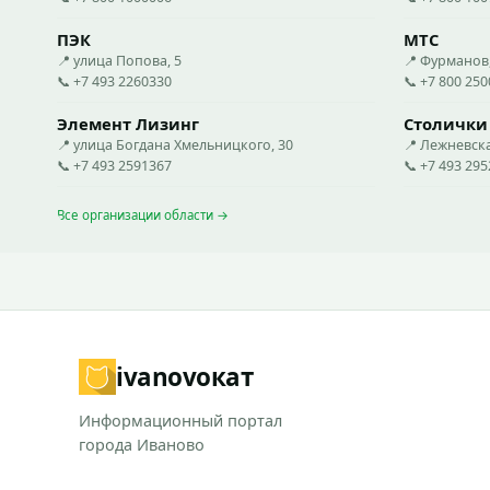
ПЭК
МТС
📍 улица Попова, 5
📍 Фурманов
📞 +7 493 2260330
📞 +7 800 25
Элемент Лизинг
Столички
📍 улица Богдана Хмельницкого, 30
📍 Лежневск
📞 +7 493 2591367
📞 +7 493 29
Все организации области →
ivanovo
кат
Информационный портал
города Иваново