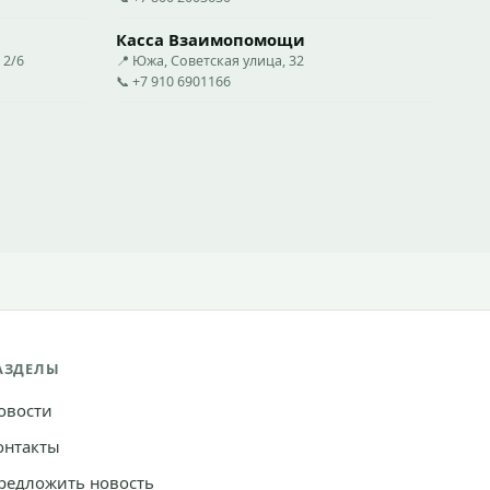
Касса Взаимопомощи
 2/6
📍 Южа, Советская улица, 32
📞 +7 910 6901166
АЗДЕЛЫ
овости
онтакты
редложить новость