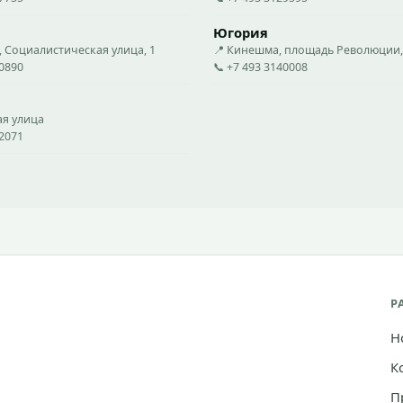
Югория
, Социалистическая улица, 1
📍 Кинешма, площадь Революции,
00890
📞 +7 493 3140008
ая улица
52071
Р
Н
К
П