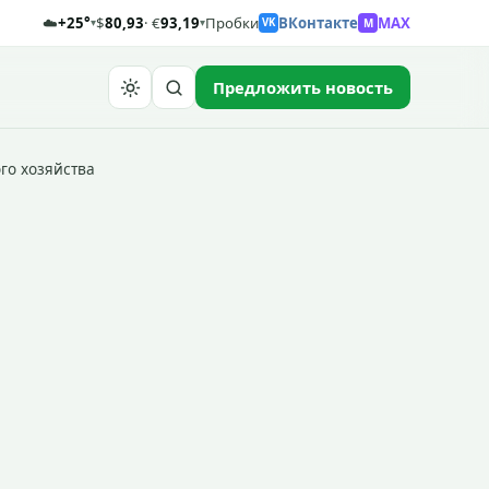
☁️
+25°
$
80,93
· €
93,19
Пробки
ВКонтакте
MAX
M
▾
▾
VK
Предложить новость
Найти
го хозяйства