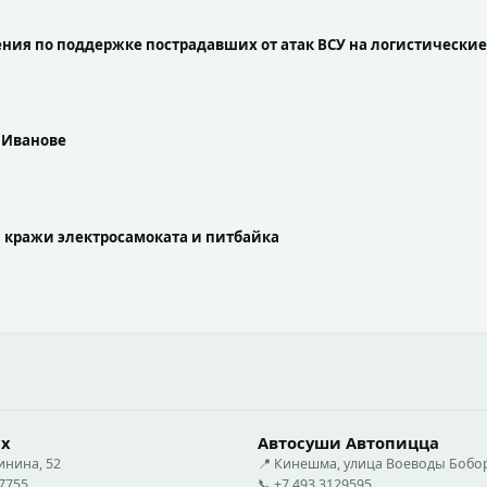
ения по поддержке пострадавших от атак ВСУ на логистическ
 Иванове
и кражи электросамоката и питбайка
ах
Автосуши Автопицца
инина, 52
📍 Кинешма, улица Воеводы Бобо
07755
📞 +7 493 3129595