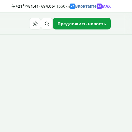
🌤️
+21°
$
81,41
· €
94,06
Пробки
ВКонтакте
MAX
M
▾
▾
VK
Предложить новость
Найти