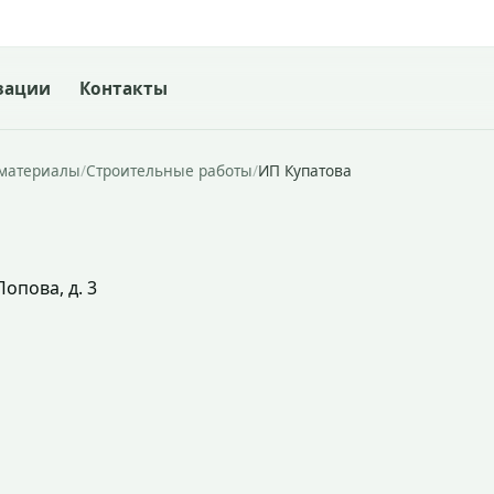
зации
Контакты
йматериалы
/
Строительные работы
/
ИП Купатова
опова, д. 3