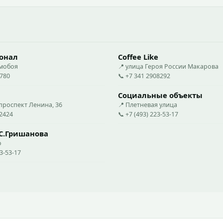
онал
Coffee Like
омобоя
📍 улица Героя России Макарова
780
📞 +7 341 2908292
Социальные объекты
проспект Ленина, 36
📍 Плетневая улица
02424
📞 +7 (493) 223-53-17
С.Гришанова
о
23-53-17