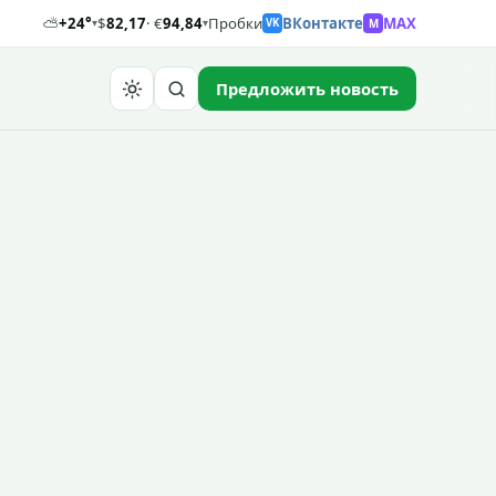
⛅
+24°
$
82,17
· €
94,84
Пробки
ВКонтакте
MAX
M
▾
▾
VK
Предложить новость
Найти