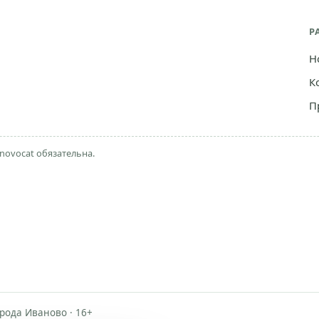
Р
Н
К
П
novocat обязательна.
рода Иваново · 16+