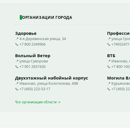
ОРГАНИЗАЦИИ ГОРОДА
Здоровье
Професси
📍 4-я Деревенская улица, 34
📍 улица Гр
📞 +7 800 2349966
📞 +74932471
Вольный Ветер
ВТБ
📍 улица Суворова
📍 Иваново, 
📞 +7 901 2837430
📞 +7 800 10
Двухэтажный набойный корпус
Могила В.
📍 Иваново, улица Колотилова, 49В
📍 Курьянов
📞 +7 (493) 223-53-17
📞 +7 (493) 2
Все организации области →