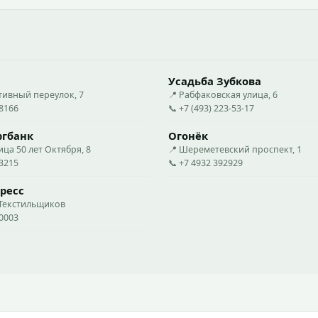
Усадьба Зубкова
тивный переулок, 7
📍 Рабфаковская улица, 6
88166
📞 +7 (493) 223-53-17
ргбанк
Огонёк
ица 50 лет Октября, 8
📍 Шереметевский проспект, 1
73215
📞 +7 4932 392929
ресс
 Текстильщиков
50003