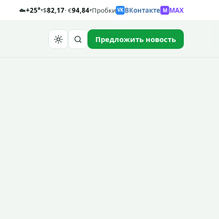
☁️
+25°
$
82,17
· €
94,84
Пробки
ВКонтакте
MAX
M
▾
▾
VK
Предложить новость
Найти