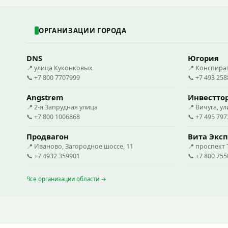
ОРГАНИЗАЦИИ ГОРОДА
DNS
Югория
📍 улица Куконковых
📍 Конспира
📞 +7 800 7707999
📞 +7 493 25
Angstrem
Инвестто
📍 2-я Запрудная улица
📍 Вичуга, ул
📞 +7 800 1006868
📞 +7 495 79
Продвагон
Вита Эксп
📍 Иваново, Загородное шоссе, 11
📍 проспект
📞 +7 4932 359901
📞 +7 800 75
Все организации области →