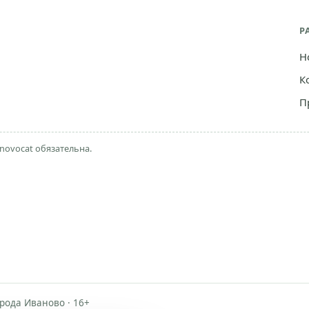
Р
Н
К
П
novocat обязательна.
рода Иваново · 16+