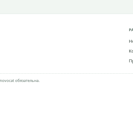
Р
Н
К
П
novocat обязательна.