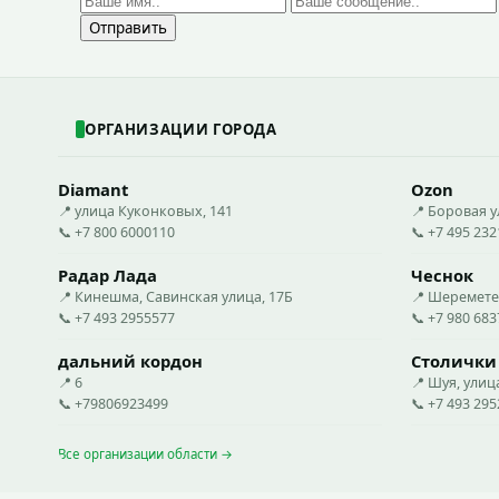
Отправить
ОРГАНИЗАЦИИ ГОРОДА
Diamant
Ozon
📍 улица Куконковых, 141
📍 Боровая у
📞 +7 800 6000110
📞 +7 495 23
Радар Лада
Чеснок
📍 Кинешма, Савинская улица, 17Б
📍 Шеремете
📞 +7 493 2955577
📞 +7 980 68
дальний кордон
Столички
📍 6
📍 Шуя, ули
📞 +79806923499
📞 +7 493 29
Все организации области →