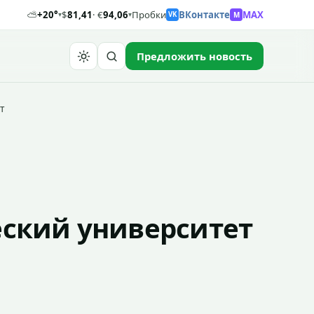
⛅
+20°
$
81,41
· €
94,06
Пробки
ВКонтакте
MAX
M
▾
▾
VK
Предложить новость
Найти
т
еский университет