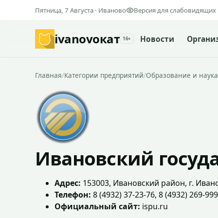
Пятница, 7 Августа · Иваново
Версия для слабовидящих
ivanovo
кат
Новости
Органи
16+
Главная
/
Категории предприятий
/
Образование и наука
Ивановский госуд
Адрес:
153003, Ивановский район, г. Ивано
Телефон:
8 (4932) 37-23-76, 8 (4932) 269-999
Официальный сайт:
ispu.ru