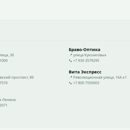
Браво-Оптика
лица, 30
📍 улица Куконковых
21000
📞 +7 930 3579295
Вита Экспресс
вский проспект, 89
📍 Революционная улица, 16А к1
37570
📞 +7 800 7550003
ца Ленина
52071