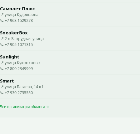
Самолет Плюс
📍 улица Кудряшова
📞 +7 963 1529278
SneakerBox
📍 2-я Запрудная улица
📞 +7 905 1071315
Sunlight
📍 улица Куконковых
📞 +7 800 2349999
Smart
📍 улица Багаева, 14 к1
📞 +7 930 2735550
Все организации области →