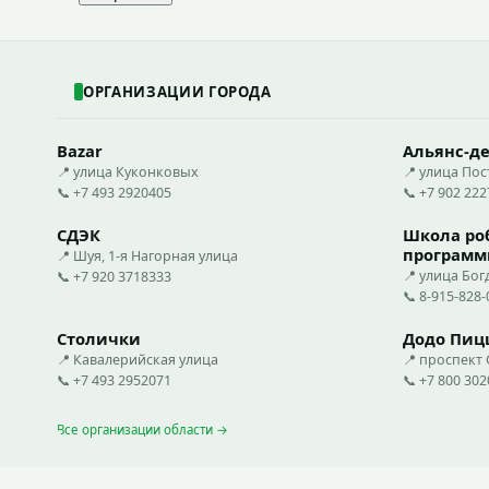
ОРГАНИЗАЦИИ ГОРОДА
Bazar
Альянс-д
📍 улица Куконковых
📍 улица По
📞 +7 493 2920405
📞 +7 902 22
СДЭК
Школа ро
программ
📍 Шуя, 1-я Нагорная улица
📍 улица Бог
📞 +7 920 3718333
📞 8-915-828-
Столички
Додо Пиц
📍 Кавалерийская улица
📍 проспект
📞 +7 493 2952071
📞 +7 800 30
Все организации области →