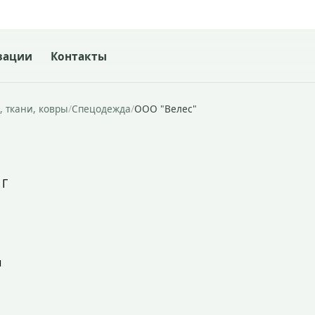
зации
Контакты
, ткани, ковры
/
Спецодежда
/
ООО "Велес"
 Г
ы