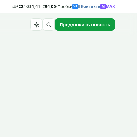
⛅
+22°
$
81,41
· €
94,06
Пробки
ВКонтакте
MAX
M
▾
▾
VK
Предложить новость
Найти