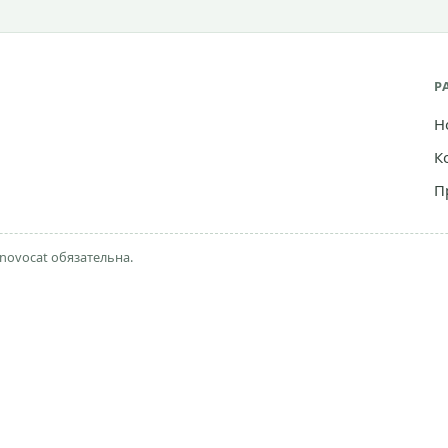
Р
Н
К
П
novocat обязательна.