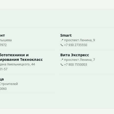
ент
Smart
стышева
📍 проспект Ленина, 9
27972
📞 +7 930 2735550
бототехники и
Вита Экспресс
ирования Технокласс
📍 проспект Ленина, 7
дана Хмельницкого, 44
📞 +7 800 7550003
01-57
ца
 Строителей
20060