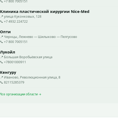
📞 +7 800 7005151
Клиника пластической хирургии Nice-Med
📍 улица Куконковых, 128
📞 +7 4932 224722
Опти
📍 Чернцы, Лежнево — Шилыково — Пелгусово
📞 +7 800 7005151
Лукойл
📍 Большая Воробьёвская улица
📞 +78001000911
Кенгуру
📍 Иваново, Революционная улица, 8
📞 82115285379
Все организации области →