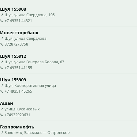
Шуя 155908
📍 Шуя, улица Свердлова, 105
📞 +7 49351 44321
Инвестторгбанк
📍 Шуя, улица Свердлова
📞 87287273758
Шуя 155912
📍 Шуя, улица Генерала Белова, 67
📞 +7 49351 41155
Шуя 155909
📍 Шуя, Кооперативная улица
📞 +7 49351 45265
Ашан
📍 улица Куконковых
📞 +74932920631
Газпромнефть
📍 Заволжск, Заволжск — Островское