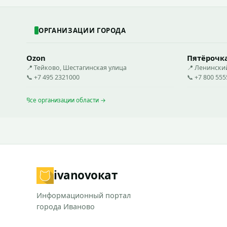
ОРГАНИЗАЦИИ ГОРОДА
Ozon
Пятёрочк
📍 Тейково, Шестагинская улица
📍 Ленински
📞 +7 495 2321000
📞 +7 800 55
Все организации области →
ivanovo
кат
Информационный портал
города Иваново