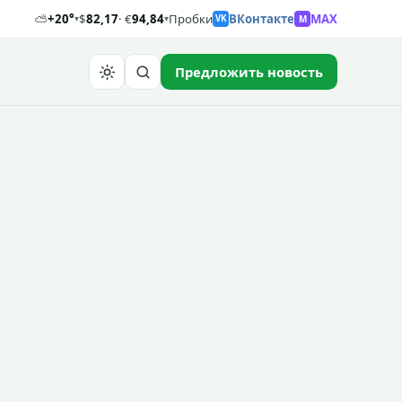
⛅
+20°
$
82,17
· €
94,84
Пробки
ВКонтакте
MAX
M
▾
▾
VK
Предложить новость
Найти