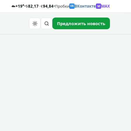
☁️
+19°
$
82,17
· €
94,84
Пробки
ВКонтакте
MAX
M
▾
▾
VK
Предложить новость
Найти