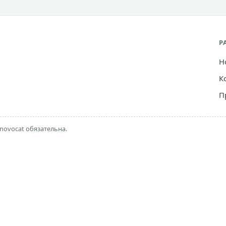
Р
Н
К
П
novocat обязательна.