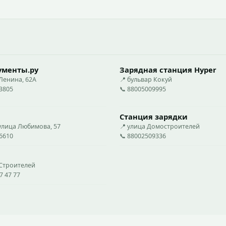
ументы.ру
Зарядная станция Hyper
Ленина, 62А
📍 бульвар Кокуй
03805
📞 88005009995
Станция зарядки
 улица Любимова, 57
📍 улица Домостроителей
66610
📞 88002509336
 Строителей
7 47 77