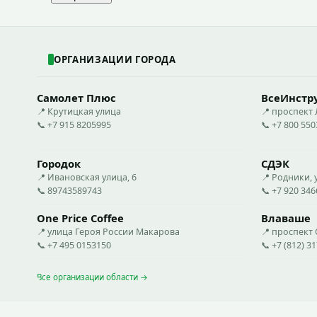
ОРГАНИЗАЦИИ ГОРОДА
Самолет Плюс
ВсеИнстр
📍 Крутицкая улица
📍 проспект 
📞 +7 915 8205995
📞 +7 800 55
Городок
СДЭК
📍 Ивановская улица, 6
📍 Родники,
📞 89743589743
📞 +7 920 34
One Price Coffee
Влаваше
📍 улица Героя России Макарова
📍 проспект
📞 +7 495 0153150
📞 +7 (812) 31
Все организации области →