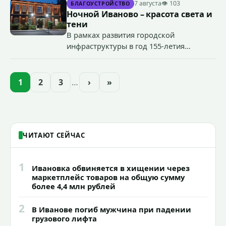
7 августа
👁 103
БЛАГОУСТРОЙСТВО
органов государственной власти.
Ночной Иваново – красота света и
«Гроза-2026».
тени
В рамках развития городской
инфраструктуры в год 155-летия
Иванова приступили городские власти
приступили к реализации масштабного
проекта подсветки исторических
1
2
3
…
›
»
зданий, достопримечательностей и
знаковых мест.
ЧИТАЮТ СЕЙЧАС
1
Ивановка обвиняется в хищении через
маркетплейс товаров на общую сумму
более 4,4 млн рублей
2
В Иванове погиб мужчина при падении
грузового лифта