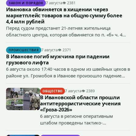
7 августа
👁 2381
ЗАКОН И ПОРЯДОК
Ивановка обвиняется в хищении через
маркетплейс товаров на общую сумму более
4,4 млн рублей
Перед судом предстанет 21-летняя жительница
областного центра, которая обвиняется по п. «б» ч. 4
ст.158 УК РФ (кража) - в хищении товаров на общую
сумму более 4,4 млн рублей через маркетплейс.
7 августа
👁 2371
ПРОИСШЕСТВИЯ
В Иванове погиб мужчина при падении
грузового лифта
6 августа около 17:40 часов в одном из швейных цехов в
районе ул. Громобоя в Иванове произошло падение
грузового лифта в районе 3-го этажа.
7 августа
👁 2389
ОБЩЕСТВО
В Ивановской области прошли
антитеррористические учения
«Гроза-2026»
6 августа в регионе оперативным
штабом проведены тактико-
специальные учения по пресечению
террористического акта на объекте