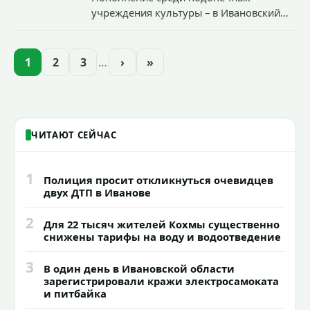
учреждения культуры – в Ивановский
зоопарк приехали еще две альпаки из
Ленинградской и Новгородской
областей (самцу - 6 месяцев, самочке —
1
2
3
…
›
»
годик).
ЧИТАЮТ СЕЙЧАС
1
Полиция просит откликнуться очевидцев
двух ДТП в Иванове
2
Для 22 тысяч жителей Кохмы существенно
снижены тарифы на воду и водоотведение
3
В один день в Ивановской области
зарегистрировали кражи электросамоката
и питбайка