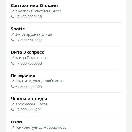
Сантехника-Онлайн
📍 проспект Текстильщиков
📞 +7 493 2920138
Shatte
📍 2-я Запрудная улица
📞 +7 800 5510907
Вита Экспресс
📍 улица Постышева
📞 +7 800 7550003
Пятёрочка
📍 Родники, улица Любимова
📞 +7 800 5555505
Чехлы и пледы
📍 Кохомское шоссе
📞 +7 800 4444291
Ozon
📍 Тейково, улица Новожёнова