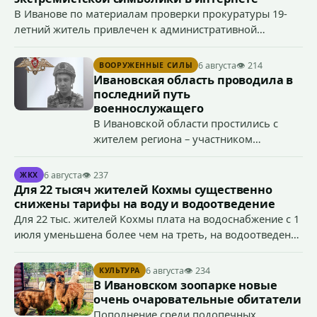
В Иванове по материалам проверки прокуратуры 19-
летний житель привлечен к административной
ответственности по ч. 1 ст. 20.3 КоАП РФ (публичное
демонстрирование символики экстремистской
6 августа
👁 214
ВООРУЖЕННЫЕ СИЛЫ
организации, если эти действия не содержат признаков
Ивановская область проводила в
уголовно наказуемого деяния) за размещение
последний путь
экстремистской символики в сети Интернет.
военнослужащего
В Ивановской области простились с
жителем региона – участником
специальной военной операции
Антоном Тумановым.
6 августа
👁 237
ЖКХ
Для 22 тысяч жителей Кохмы существенно
снижены тарифы на воду и водоотведение
Для 22 тыс. жителей Кохмы плата на водоснабжение с 1
июля уменьшена более чем на треть, на водоотведение
- более чем на 40%, что стало возможным благодаря
началу работы в городе областного предприятия
6 августа
👁 234
КУЛЬТУРА
«Водоканал.
В Ивановском зоопарке новые
очень очаровательные обитатели
Пополнение среди подопечных