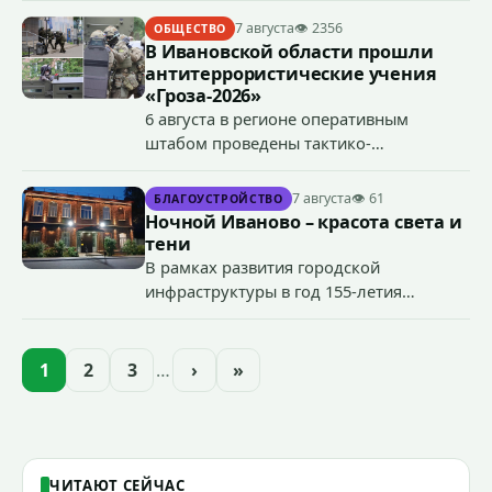
7 августа
👁 2356
ОБЩЕСТВО
В Ивановской области прошли
антитеррористические учения
«Гроза-2026»
6 августа в регионе оперативным
штабом проведены тактико-
специальные учения по пресечению
террористического акта на объекте
7 августа
👁 61
БЛАГОУСТРОЙСТВО
органов государственной власти.
Ночной Иваново – красота света и
«Гроза-2026».
тени
В рамках развития городской
инфраструктуры в год 155-летия
Иванова приступили городские власти
приступили к реализации масштабного
проекта подсветки исторических
1
2
3
…
›
»
зданий, достопримечательностей и
знаковых мест.
ЧИТАЮТ СЕЙЧАС