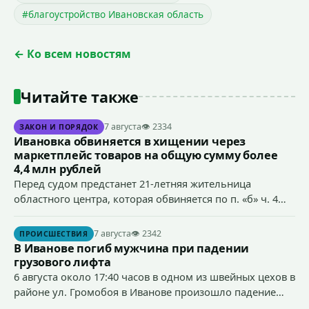
#благоустройство Ивановская область
← Ко всем новостям
Читайте также
7 августа
👁 2334
ЗАКОН И ПОРЯДОК
Ивановка обвиняется в хищении через
маркетплейс товаров на общую сумму более
4,4 млн рублей
Перед судом предстанет 21-летняя жительница
областного центра, которая обвиняется по п. «б» ч. 4
ст.158 УК РФ (кража) - в хищении товаров на общую
сумму более 4,4 млн рублей через маркетплейс.
7 августа
👁 2342
ПРОИСШЕСТВИЯ
В Иванове погиб мужчина при падении
грузового лифта
6 августа около 17:40 часов в одном из швейных цехов в
районе ул. Громобоя в Иванове произошло падение
грузового лифта в районе 3-го этажа.