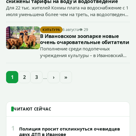
снижены тарифы на воду и водоотведение
Для 22 тыс. жителей Кохмы плата на водоснабжение с 1
июля уменьшена более чем на треть, на водоотведение
- более чем на 40%, что стало возможным благодаря
началу работы в городе областного предприятия
6 августа
👁 29
КУЛЬТУРА
«Водоканал.
В Ивановском зоопарке новые
очень очаровательные обитатели
Пополнение среди подопечных
учреждения культуры – в Ивановский
зоопарк приехали еще две альпаки из
Ленинградской и Новгородской
областей (самцу - 6 месяцев, самочке —
1
2
3
…
›
»
годик).
ЧИТАЮТ СЕЙЧАС
1
Полиция просит откликнуться очевидцев
двух ДТП в Иванове