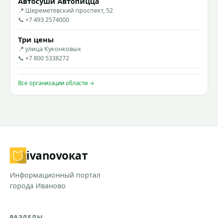
Автосуши Автопицца
📍 Шереметевский проспект, 52
📞 +7 493 2574000
Три цены
📍 улица Куконковых
📞 +7 800 5338272
Все организации области →
ivanovo
кат
Информационный портал
города Иваново
РАЗДЕЛЫ