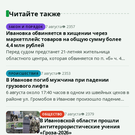
Читайте также
7 августа
👁 2357
ЗАКОН И ПОРЯДОК
Ивановка обвиняется в хищении через
маркетплейс товаров на общую сумму более
4,4 млн рублей
Перед судом предстанет 21-летняя жительница
областного центра, которая обвиняется по п. «б» ч. 4
ст.158 УК РФ (кража) - в хищении товаров на общую
сумму более 4,4 млн рублей через маркетплейс.
7 августа
👁 2353
ПРОИСШЕСТВИЯ
В Иванове погиб мужчина при падении
грузового лифта
6 августа около 17:40 часов в одном из швейных цехов в
районе ул. Громобоя в Иванове произошло падение
грузового лифта в районе 3-го этажа.
7 августа
👁 2379
ОБЩЕСТВО
В Ивановской области прошли
антитеррористические учения
«Гроза-2026»