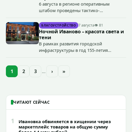
6 августа в регионе оперативным
штабом проведены тактико-
специальные учения по пресечению
террористического акта на объекте
7 августа
👁 81
БЛАГОУСТРОЙСТВО
органов государственной власти.
Ночной Иваново – красота света и
«Гроза-2026».
тени
В рамках развития городской
инфраструктуры в год 155-летия
Иванова приступили городские власти
приступили к реализации масштабного
проекта подсветки исторических
1
2
3
…
›
»
зданий, достопримечательностей и
знаковых мест.
ЧИТАЮТ СЕЙЧАС
1
Ивановка обвиняется в хищении через
маркетплейс товаров на общую сумму
более 4,4 млн рублей