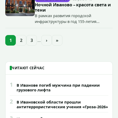
органов государственной власти.
Ночной Иваново – красота света и
«Гроза-2026».
тени
В рамках развития городской
инфраструктуры в год 155-летия
Иванова приступили городские власти
приступили к реализации масштабного
проекта подсветки исторических
1
2
3
…
›
»
зданий, достопримечательностей и
знаковых мест.
ЧИТАЮТ СЕЙЧАС
1
В Иванове погиб мужчина при падении
грузового лифта
2
В Ивановской области прошли
антитеррористические учения «Гроза-2026»