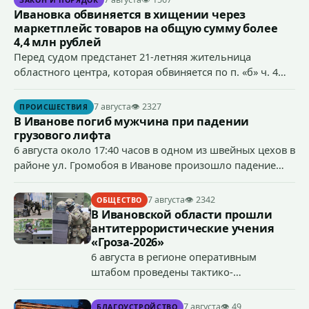
Ивановка обвиняется в хищении через
маркетплейс товаров на общую сумму более
4,4 млн рублей
Перед судом предстанет 21-летняя жительница
областного центра, которая обвиняется по п. «б» ч. 4
ст.158 УК РФ (кража) - в хищении товаров на общую
сумму более 4,4 млн рублей через маркетплейс.
7 августа
👁 2327
ПРОИСШЕСТВИЯ
В Иванове погиб мужчина при падении
грузового лифта
6 августа около 17:40 часов в одном из швейных цехов в
районе ул. Громобоя в Иванове произошло падение
грузового лифта в районе 3-го этажа.
7 августа
👁 2342
ОБЩЕСТВО
В Ивановской области прошли
антитеррористические учения
«Гроза-2026»
6 августа в регионе оперативным
штабом проведены тактико-
специальные учения по пресечению
террористического акта на объекте
7 августа
👁 49
БЛАГОУСТРОЙСТВО