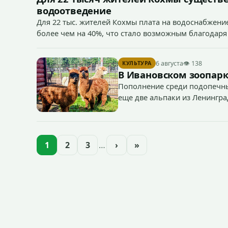
водоотведение
Для 22 тыс. жителей Кохмы плата на водоснабжение
более чем на 40%, что стало возможным благодаря
«Водоканал.
6 августа
👁 138
КУЛЬТУРА
В Ивановском зоопарк
Пополнение среди подопечны
еще две альпаки из Ленингра
— годик).
1
2
3
…
›
»