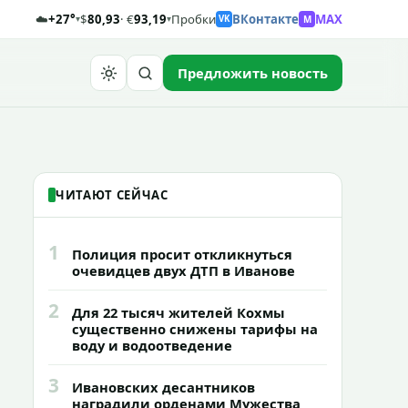
☁️
+27°
$
80,93
· €
93,19
Пробки
ВКонтакте
MAX
M
▾
▾
VK
Предложить новость
Найти
ЧИТАЮТ СЕЙЧАС
1
Полиция просит откликнуться
очевидцев двух ДТП в Иванове
2
Для 22 тысяч жителей Кохмы
существенно снижены тарифы на
воду и водоотведение
3
Ивановских десантников
наградили орденами Мужества