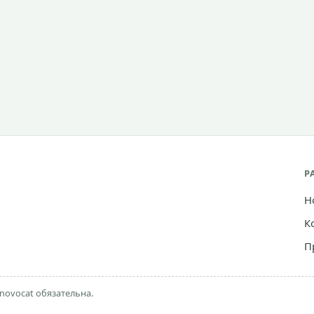
Р
Н
К
П
novocat обязательна.