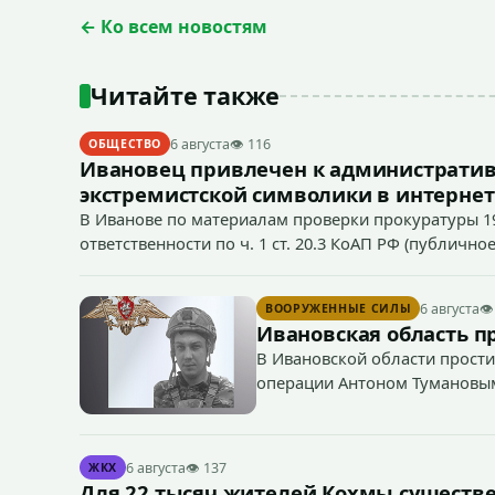
← Ко всем новостям
Читайте также
6 августа
👁 116
ОБЩЕСТВО
Ивановец привлечен к административ
экстремистской символики в интернет
В Иванове по материалам проверки прокуратуры 1
ответственности по ч. 1 ст. 20.3 КоАП РФ (публич
если эти действия не содержат признаков уголовно
символики в сети Интернет.
6 августа
👁
ВООРУЖЕННЫЕ СИЛЫ
Ивановская область п
В Ивановской области прости
операции Антоном Тумановы
6 августа
👁 137
ЖКХ
Для 22 тысяч жителей Кохмы существ