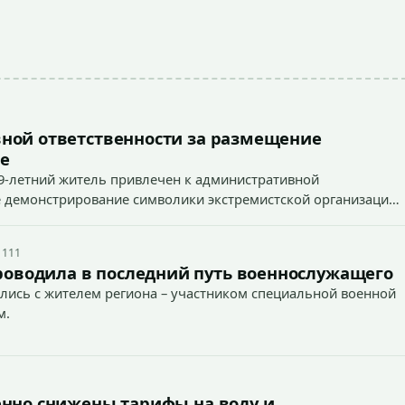
ной ответственности за размещение
е
9-летний житель привлечен к административной
ное демонстрирование символики экстремистской организации,
 наказуемого деяния) за размещение экстремистской
 111
роводила в последний путь военнослужащего
лись с жителем региона – участником специальной военной
м.
енно снижены тарифы на воду и