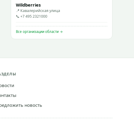
Wildberries
📍 Кавалерийская улица
📞 +7 495 2321000
Все организации области →
АЗДЕЛЫ
овости
онтакты
редложить новость