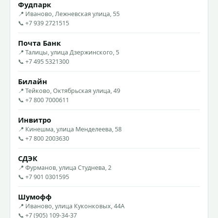
Фудпарк
📍 Иваново, Лежневская улица, 55
📞 +7 939 2721515
Почта Банк
📍 Талицы, улица Дзержинского, 5
📞 +7 495 5321300
Билайн
📍 Тейково, Октябрьская улица, 49
📞 +7 800 7000611
Инвитро
📍 Кинешма, улица Менделеева, 58
📞 +7 800 2003630
СДЭК
📍 Фурманов, улица Студнева, 2
📞 +7 901 0301595
Шумофф
📍 Иваново, улица Куконковых, 44А
📞 +7 (905) 109-34-37