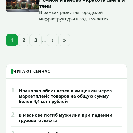
«Гроза-2026».
тени
В рамках развития городской
инфраструктуры в год 155-летия
Иванова приступили городские власти
приступили к реализации масштабного
проекта подсветки исторических
1
2
3
…
›
»
зданий, достопримечательностей и
знаковых мест.
ЧИТАЮТ СЕЙЧАС
1
Ивановка обвиняется в хищении через
маркетплейс товаров на общую сумму
более 4,4 млн рублей
2
В Иванове погиб мужчина при падении
грузового лифта