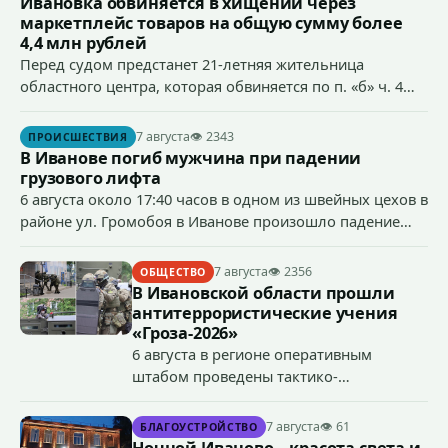
Ивановка обвиняется в хищении через
маркетплейс товаров на общую сумму более
4,4 млн рублей
Перед судом предстанет 21-летняя жительница
областного центра, которая обвиняется по п. «б» ч. 4
ст.158 УК РФ (кража) - в хищении товаров на общую
сумму более 4,4 млн рублей через маркетплейс.
7 августа
👁 2343
ПРОИСШЕСТВИЯ
В Иванове погиб мужчина при падении
грузового лифта
6 августа около 17:40 часов в одном из швейных цехов в
районе ул. Громобоя в Иванове произошло падение
грузового лифта в районе 3-го этажа.
7 августа
👁 2356
ОБЩЕСТВО
В Ивановской области прошли
антитеррористические учения
«Гроза-2026»
6 августа в регионе оперативным
штабом проведены тактико-
специальные учения по пресечению
террористического акта на объекте
7 августа
👁 61
БЛАГОУСТРОЙСТВО
органов государственной власти.
Ночной Иваново – красота света и