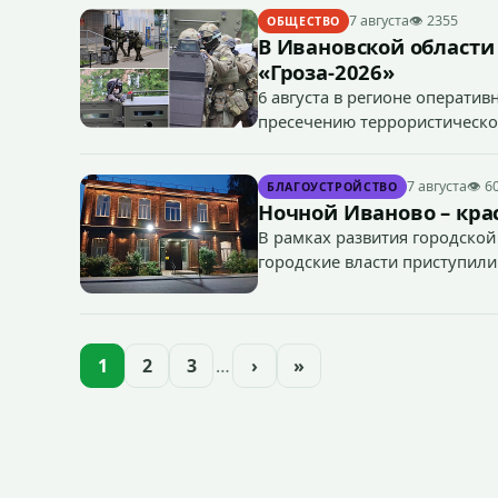
7 августа
👁 2355
ОБЩЕСТВО
В Ивановской области
«Гроза-2026»
6 августа в регионе операти
пресечению террористическог
«Гроза-2026».
7 августа
👁 6
БЛАГОУСТРОЙСТВО
Ночной Иваново – крас
В рамках развития городской
городские власти приступили
зданий, достопримечательнос
1
2
3
…
›
»