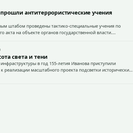
 прошли антитеррористические учения
вным штабом проведены тактико-специальные учения по
о акта на объекте органов государственной власти.
0
ота света и тени
 инфраструктуры в год 155-летия Иванова приступили
 к реализации масштабного проекта подсветки исторических
тей и знаковых мест.