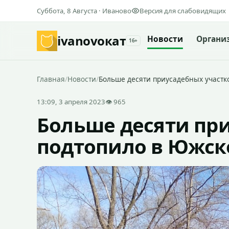
Суббота, 8 Августа · Иваново
Версия для слабовидящих
ivanovo
кат
Новости
Органи
16+
Главная
/
Новости
/
Больше десяти приусадебных участк
13:09, 3 апреля 2023
👁 965
Больше десяти пр
подтопило в Южск