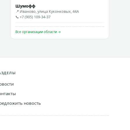
Шумофф
📍 Иваново, улица Куконковых, 44А
📞 +7 (905) 109-34-37
Все организации области →
АЗДЕЛЫ
овости
онтакты
редложить новость