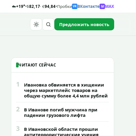
☁️
+19°
$
82,17
· €
94,84
Пробки
ВКонтакте
MAX
M
▾
▾
VK
Предложить новость
Найти
ЧИТАЮТ СЕЙЧАС
1
Ивановка обвиняется в хищении
через маркетплейс товаров на
общую сумму более 4,4 млн рублей
2
В Иванове погиб мужчина при
падении грузового лифта
3
В Ивановской области прошли
антитеррористические учения