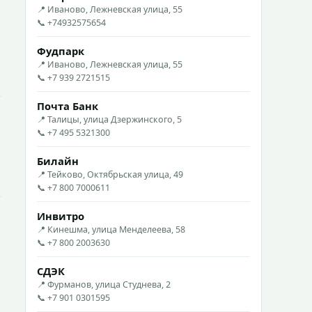
📍 Иваново, Лежневская улица, 55
📞 +74932575654
Фудпарк
📍 Иваново, Лежневская улица, 55
📞 +7 939 2721515
Почта Банк
📍 Талицы, улица Дзержинского, 5
📞 +7 495 5321300
Билайн
📍 Тейково, Октябрьская улица, 49
📞 +7 800 7000611
Инвитро
📍 Кинешма, улица Менделеева, 58
📞 +7 800 2003630
СДЭК
📍 Фурманов, улица Студнева, 2
📞 +7 901 0301595