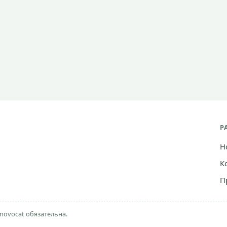
Р
Н
К
П
novocat обязательна.