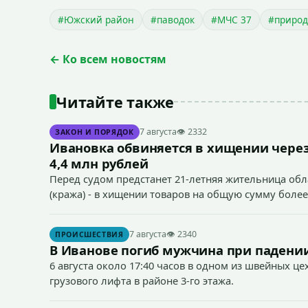
#Южский район
#паводок
#МЧС 37
#природ
← Ко всем новостям
Читайте также
7 августа
👁 2332
ЗАКОН И ПОРЯДОК
Ивановка обвиняется в хищении через
4,4 млн рублей
Перед судом предстанет 21-летняя жительница облас
(кража) - в хищении товаров на общую сумму более
7 августа
👁 2340
ПРОИСШЕСТВИЯ
В Иванове погиб мужчина при падении
6 августа около 17:40 часов в одном из швейных ц
грузового лифта в районе 3-го этажа.