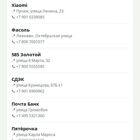
Xiaomi
📍 Пучеж, улица Ленина, 23
📞 +7 901 0339085
Фасоль
📍 Лежнево, Октябрьская улица
📞 +7 800 7001077
585 Золотой
📍 улица 8 Марта, 32
📞 +7 800 5555585
СДЭК
📍 улица Кузнецова, 67Б к1
📞 +7 901 6969962
Почта Банк
📍 улица Громобоя
📞 +7 495 5321300
Пятёрочка
📍 улица Карла Маркса