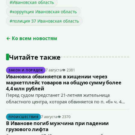
#Ивановская область
#коррупция Ивановская область
#полиция 37 Ивановская область
← Ко всем новостям
Читайте также
7 августа
👁 2381
ЗАКОН И ПОРЯДОК
Ивановка обвиняется в хищении через
маркетплейс товаров на общую сумму более
4,4 млн рублей
Перед судом предстанет 21-летняя жительница
областного центра, которая обвиняется по п. «б» ч. 4
ст.158 УК РФ (кража) - в хищении товаров на общую
сумму более 4,4 млн рублей через маркетплейс.
7 августа
👁 2370
ПРОИСШЕСТВИЯ
В Иванове погиб мужчина при падении
грузового лифта