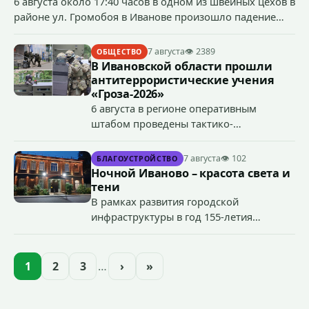
6 августа около 17:40 часов в одном из швейных цехов в
районе ул. Громобоя в Иванове произошло падение
грузового лифта в районе 3-го этажа.
7 августа
👁 2389
ОБЩЕСТВО
В Ивановской области прошли
антитеррористические учения
«Гроза-2026»
6 августа в регионе оперативным
штабом проведены тактико-
специальные учения по пресечению
террористического акта на объекте
7 августа
👁 102
БЛАГОУСТРОЙСТВО
органов государственной власти.
Ночной Иваново – красота света и
«Гроза-2026».
тени
В рамках развития городской
инфраструктуры в год 155-летия
Иванова приступили городские власти
приступили к реализации масштабного
проекта подсветки исторических
1
2
3
…
›
»
зданий, достопримечательностей и
знаковых мест.