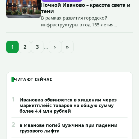
органов государственной власти.
Ночной Иваново – красота света и
«Гроза-2026».
тени
В рамках развития городской
инфраструктуры в год 155-летия
Иванова приступили городские власти
приступили к реализации масштабного
проекта подсветки исторических
1
2
3
…
›
»
зданий, достопримечательностей и
знаковых мест.
ЧИТАЮТ СЕЙЧАС
1
Ивановка обвиняется в хищении через
маркетплейс товаров на общую сумму
более 4,4 млн рублей
2
В Иванове погиб мужчина при падении
грузового лифта