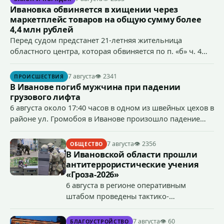
Ивановка обвиняется в хищении через
маркетплейс товаров на общую сумму более
4,4 млн рублей
Перед судом предстанет 21-летняя жительница
областного центра, которая обвиняется по п. «б» ч. 4
ст.158 УК РФ (кража) - в хищении товаров на общую
сумму более 4,4 млн рублей через маркетплейс.
7 августа
👁 2341
ПРОИСШЕСТВИЯ
В Иванове погиб мужчина при падении
грузового лифта
6 августа около 17:40 часов в одном из швейных цехов в
районе ул. Громобоя в Иванове произошло падение
грузового лифта в районе 3-го этажа.
7 августа
👁 2356
ОБЩЕСТВО
В Ивановской области прошли
антитеррористические учения
«Гроза-2026»
6 августа в регионе оперативным
штабом проведены тактико-
специальные учения по пресечению
террористического акта на объекте
7 августа
👁 60
БЛАГОУСТРОЙСТВО