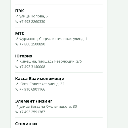
ПЭК
📍 улица Попова, 5
📞 +7 493 2260330
МТС
📍 Фурманов, Социалистическая улица, 1
📞 +7 800 2500890
Югория
📍 Кинешма, площадь Революции, 2/6
📞 +7 493 3140008
Касса Взаимопомощи
📍 Южа, Советская улица, 32
📞 +7 910 6901166
Элемент Лизинг
📍 улица Богдана Хмельницкого, 30
📞 +7 493 2591367
Столички