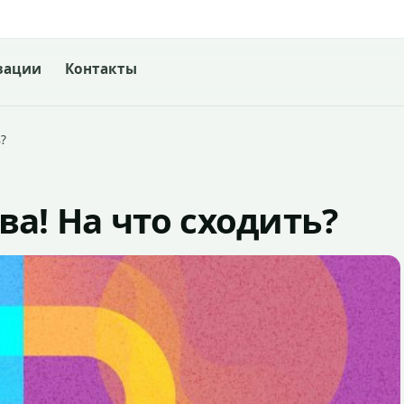
зации
Контакты
?
а! На что сходить?