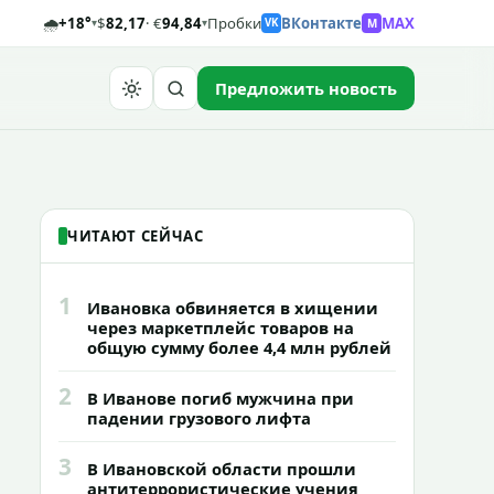
🌧️
+18°
$
82,17
· €
94,84
Пробки
ВКонтакте
MAX
M
▾
▾
VK
Предложить новость
Найти
ЧИТАЮТ СЕЙЧАС
1
Ивановка обвиняется в хищении
через маркетплейс товаров на
общую сумму более 4,4 млн рублей
2
В Иванове погиб мужчина при
падении грузового лифта
3
В Ивановской области прошли
антитеррористические учения