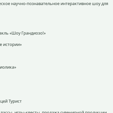
ическое научно-познавательное интерактивное шоу для
такль «Шоу Грандиозо!»
ие истории»
Миолика»
цей Турист
-классы, игры-квесты, продажа сувенирной продукции