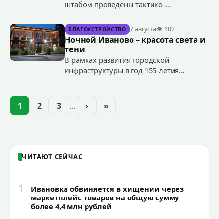
штабом проведены тактико-
специальные учения по пресечению
террористического акта на объекте
7 августа
👁 102
БЛАГОУСТРОЙСТВО
органов государственной власти.
Ночной Иваново – красота света и
«Гроза-2026».
тени
В рамках развития городской
инфраструктуры в год 155-летия
Иванова приступили городские власти
приступили к реализации масштабного
проекта подсветки исторических
1
2
3
…
›
»
зданий, достопримечательностей и
знаковых мест.
ЧИТАЮТ СЕЙЧАС
1
Ивановка обвиняется в хищении через
маркетплейс товаров на общую сумму
более 4,4 млн рублей