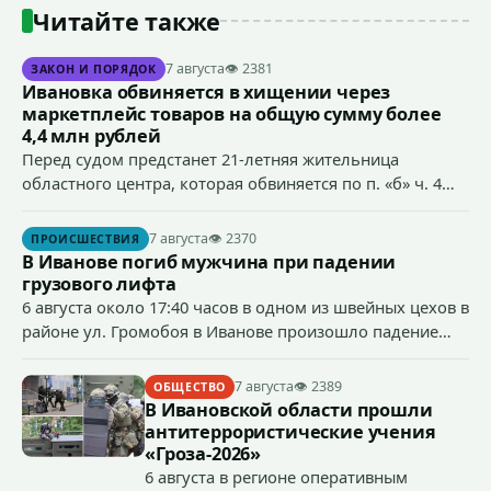
Читайте также
7 августа
👁 2381
ЗАКОН И ПОРЯДОК
Ивановка обвиняется в хищении через
маркетплейс товаров на общую сумму более
4,4 млн рублей
Перед судом предстанет 21-летняя жительница
областного центра, которая обвиняется по п. «б» ч. 4
ст.158 УК РФ (кража) - в хищении товаров на общую
сумму более 4,4 млн рублей через маркетплейс.
7 августа
👁 2370
ПРОИСШЕСТВИЯ
В Иванове погиб мужчина при падении
грузового лифта
6 августа около 17:40 часов в одном из швейных цехов в
районе ул. Громобоя в Иванове произошло падение
грузового лифта в районе 3-го этажа.
7 августа
👁 2389
ОБЩЕСТВО
В Ивановской области прошли
антитеррористические учения
«Гроза-2026»
6 августа в регионе оперативным