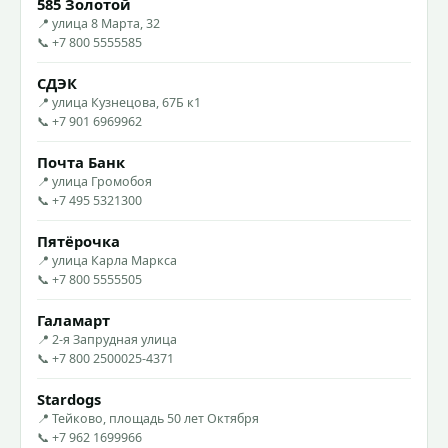
585 Золотой
📍 улица 8 Марта, 32
📞 +7 800 5555585
СДЭК
📍 улица Кузнецова, 67Б к1
📞 +7 901 6969962
Почта Банк
📍 улица Громобоя
📞 +7 495 5321300
Пятёрочка
📍 улица Карла Маркса
📞 +7 800 5555505
Галамарт
📍 2-я Запрудная улица
📞 +7 800 2500025-4371
Stardogs
📍 Тейково, площадь 50 лет Октября
📞 +7 962 1699966