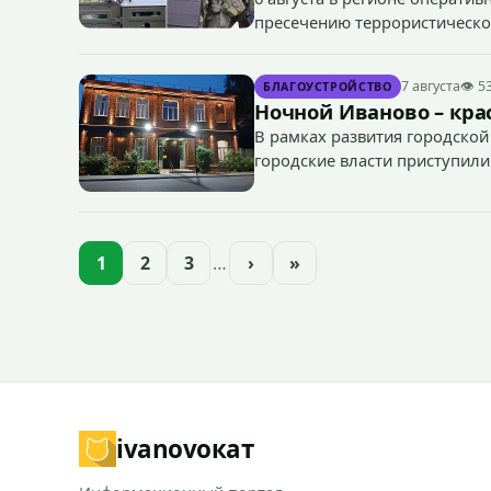
пресечению террористическог
«Гроза-2026».
7 августа
👁 5
БЛАГОУСТРОЙСТВО
Ночной Иваново – крас
В рамках развития городской
городские власти приступили
зданий, достопримечательнос
1
2
3
…
›
»
ivanovo
кат