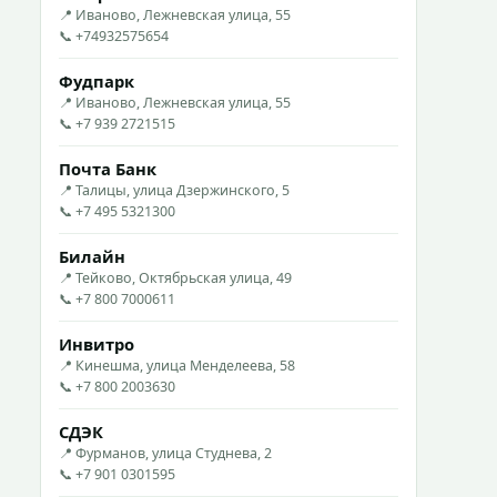
📍 Иваново, Лежневская улица, 55
📞 +74932575654
Фудпарк
📍 Иваново, Лежневская улица, 55
📞 +7 939 2721515
Почта Банк
📍 Талицы, улица Дзержинского, 5
📞 +7 495 5321300
Билайн
📍 Тейково, Октябрьская улица, 49
📞 +7 800 7000611
Инвитро
📍 Кинешма, улица Менделеева, 58
📞 +7 800 2003630
СДЭК
📍 Фурманов, улица Студнева, 2
📞 +7 901 0301595