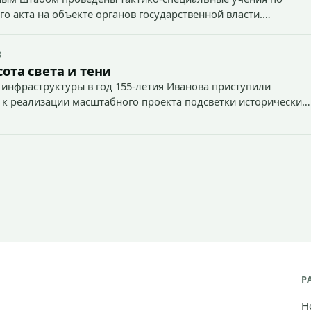
о акта на объекте органов государственной власти.
3
ота света и тени
 инфраструктуры в год 155-летия Иванова приступили
 к реализации масштабного проекта подсветки исторических
тей и знаковых мест.
Р
Н