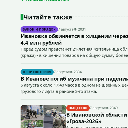
Читайте также
7 августа
👁 2031
ЗАКОН И ПОРЯДОК
Ивановка обвиняется в хищении через
4,4 млн рублей
Перед судом предстанет 21-летняя жительница облас
(кража) - в хищении товаров на общую сумму более
7 августа
👁 2334
ПРОИСШЕСТВИЯ
В Иванове погиб мужчина при падении
6 августа около 17:40 часов в одном из швейных ц
грузового лифта в районе 3-го этажа.
7 августа
👁 2349
ОБЩЕСТВО
В Ивановской области
«Гроза-2026»
6 августа в регионе операти