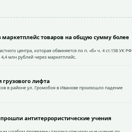
 маркетплейс товаров на общую сумму более
тного центра, которая обвиняется по п. «б» ч. 4 ст.158 УК РФ
 4,4 млн рублей через маркетплейс.
 грузового лифта
ехов в районе ул. Громобоя в Иванове произошло падение
 прошли антитеррористические учения
вным штабом проведены тактико-специальные учения по