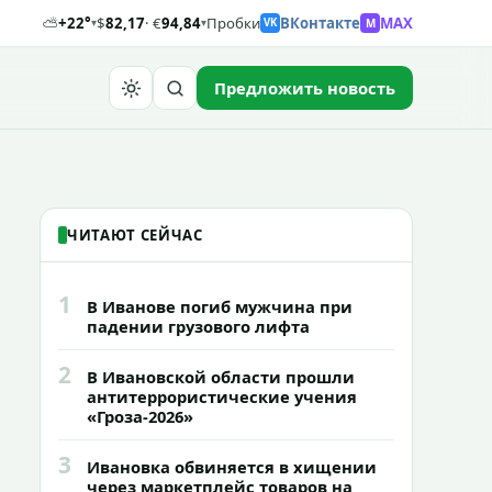
⛅
+22°
$
82,17
· €
94,84
Пробки
ВКонтакте
MAX
M
▾
▾
VK
Предложить новость
Найти
ЧИТАЮТ СЕЙЧАС
1
В Иванове погиб мужчина при
падении грузового лифта
2
В Ивановской области прошли
антитеррористические учения
«Гроза-2026»
3
Ивановка обвиняется в хищении
через маркетплейс товаров на