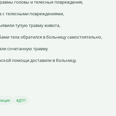
л травмы головы и телесные повреждения,
ана с телесными повреждениями,
выявили тупую травму живота,
шибами тела обратился в больницу самостоятельно,
вали сочетанную травму.
нской помощи доставили в больницу.
лиция
#ДТП