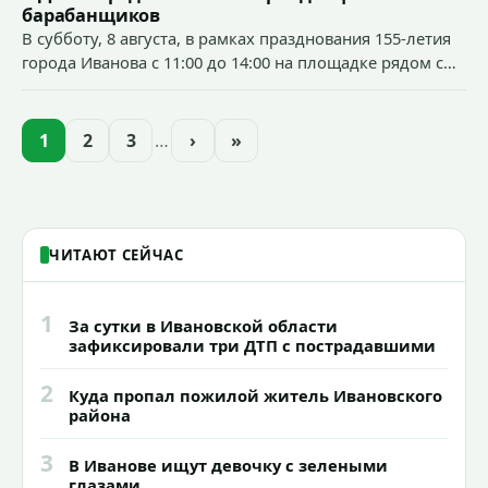
ГРУП» выполнят работы по сносу и
барабанщиков
обрезке аварийных и сухостойных
В субботу, 8 августа, в рамках празднования 155-летия
деревьев на территориях общего
города Иванова с 11:00 до 14:00 на площадке рядом с
пользования.
бывшим кинотеатром «Современник» (пр.
Шереметевский, д. 85) будет работать музыкальная
площадка.
1
2
3
…
›
»
ЧИТАЮТ СЕЙЧАС
1
За сутки в Ивановской области
зафиксировали три ДТП с пострадавшими
2
Куда пропал пожилой житель Ивановского
района
3
В Иванове ищут девочку с зелеными
глазами