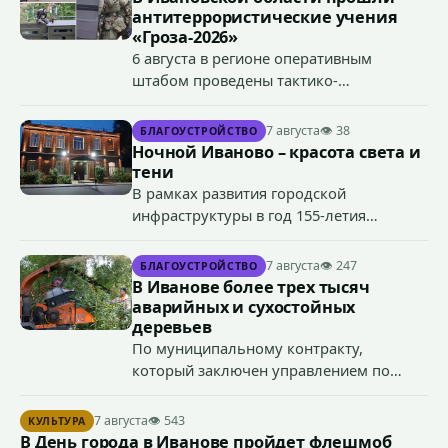
антитеррористические учения
«Гроза-2026»
6 августа в регионе оперативным
штабом проведены тактико-
специальные учения по пресечению
террористического акта на объекте
7 августа
👁 38
БЛАГОУСТРОЙСТВО
органов государственной власти.
Ночной Иваново – красота света и
«Гроза-2026».
тени
В рамках развития городской
инфраструктуры в год 155-летия
Иванова приступили городские власти
приступили к реализации масштабного
7 августа
👁 247
БЛАГОУСТРОЙСТВО
проекта подсветки исторических
В Иванове более трех тысяч
зданий, достопримечательностей и
аварийных и сухостойных
знаковых мест.
деревьев
По муниципальному контракту,
который заключен управлением по
содержанию городских территорий
Администрации города Иванова 6
7 августа
👁 543
КУЛЬТУРА
августа 2026 года, подрядчик ООО «ААА
В День города в Иванове пройдет флешмоб