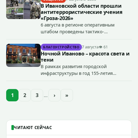
В Ивановской области прошли
антитеррористические учения
«Гроза-2026»
6 августа в регионе оперативным
штабом проведены тактико-
специальные учения по пресечению
террористического акта на объекте
7 августа
👁 61
БЛАГОУСТРОЙСТВО
органов государственной власти.
Ночной Иваново – красота света и
«Гроза-2026».
тени
В рамках развития городской
инфраструктуры в год 155-летия
Иванова приступили городские власти
приступили к реализации масштабного
проекта подсветки исторических
1
2
3
…
›
»
зданий, достопримечательностей и
знаковых мест.
ЧИТАЮТ СЕЙЧАС