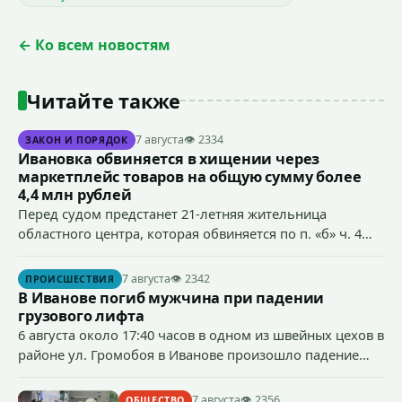
← Ко всем новостям
Читайте также
7 августа
👁 2334
ЗАКОН И ПОРЯДОК
Ивановка обвиняется в хищении через
маркетплейс товаров на общую сумму более
4,4 млн рублей
Перед судом предстанет 21-летняя жительница
областного центра, которая обвиняется по п. «б» ч. 4
ст.158 УК РФ (кража) - в хищении товаров на общую
сумму более 4,4 млн рублей через маркетплейс.
7 августа
👁 2342
ПРОИСШЕСТВИЯ
В Иванове погиб мужчина при падении
грузового лифта
6 августа около 17:40 часов в одном из швейных цехов в
районе ул. Громобоя в Иванове произошло падение
грузового лифта в районе 3-го этажа.
7 августа
👁 2356
ОБЩЕСТВО