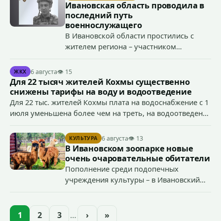
организации, если эти действия не содержат признаков
Ивановская область проводила в
уголовно наказуемого деяния) за размещение
последний путь
экстремистской символики в сети Интернет.
военнослужащего
В Ивановской области простились с
жителем региона – участником
специальной военной операции
Антоном Тумановым.
6 августа
👁 15
ЖКХ
Для 22 тысяч жителей Кохмы существенно
снижены тарифы на воду и водоотведение
Для 22 тыс. жителей Кохмы плата на водоснабжение с 1
июля уменьшена более чем на треть, на водоотведение
- более чем на 40%, что стало возможным благодаря
началу работы в городе областного предприятия
6 августа
👁 13
КУЛЬТУРА
«Водоканал.
В Ивановском зоопарке новые
очень очаровательные обитатели
Пополнение среди подопечных
учреждения культуры – в Ивановский
зоопарк приехали еще две альпаки из
Ленинградской и Новгородской
областей (самцу - 6 месяцев, самочке —
1
2
3
…
›
»