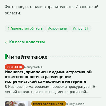
Фото: предоставили в правительстве Ивановской
области.
#Ивановская область
#спорт дети
#спорт 37
← Ко всем новостям
Читайте также
6 августа
👁 4
ОБЩЕСТВО
Ивановец привлечен к административной
ответственности за размещение
экстремистской символики в интернете
В Иванове по материалам проверки прокуратуры 19-
летний житель привлечен к административной
ответственности по ч. 1 ст. 20.3 КоАП РФ (публичное
демонстрирование символики экстремистской
6 августа
👁 5
ВООРУЖЕННЫЕ СИЛЫ