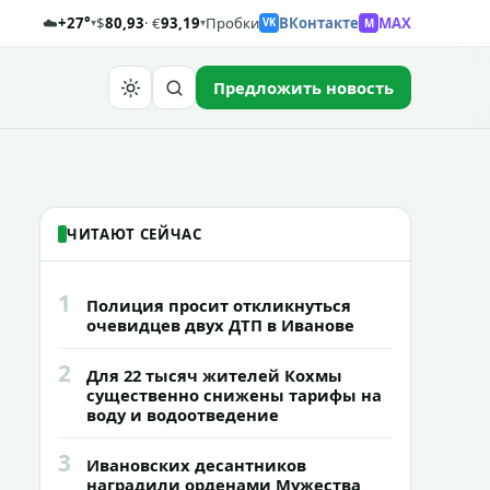
☁️
+27°
$
80,93
· €
93,19
Пробки
ВКонтакте
MAX
M
▾
▾
VK
Предложить новость
Найти
ЧИТАЮТ СЕЙЧАС
1
Полиция просит откликнуться
очевидцев двух ДТП в Иванове
2
Для 22 тысяч жителей Кохмы
существенно снижены тарифы на
воду и водоотведение
3
Ивановских десантников
наградили орденами Мужества