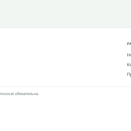
Р
Н
К
П
novocat обязательна.