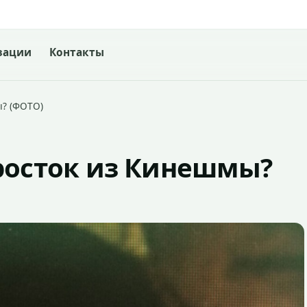
зации
Контакты
ы? (ФОТО)
росток из Кинешмы?