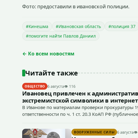
Фото: предоставили в ивановской полиции.
#Кинешма
#Ивановская область
#полиция 37
#помогите найти Павлов Даниил
← Ко всем новостям
Читайте также
6 августа
👁 116
ОБЩЕСТВО
Ивановец привлечен к административ
экстремистской символики в интернет
В Иванове по материалам проверки прокуратуры 1
ответственности по ч. 1 ст. 20.3 КоАП РФ (публич
если эти действия не содержат признаков уголовно
символики в сети Интернет.
6 августа
👁
ВООРУЖЕННЫЕ СИЛЫ