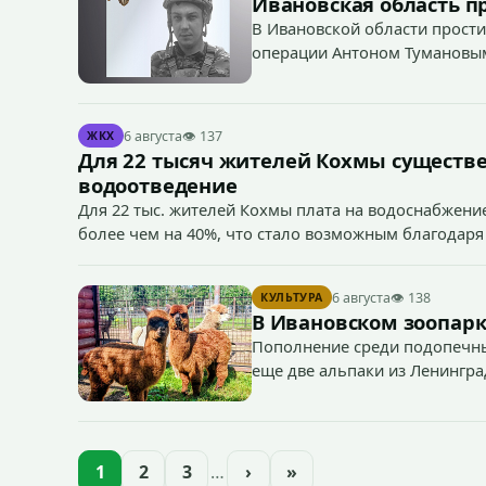
Ивановская область п
В Ивановской области прости
операции Антоном Тумановы
6 августа
👁 137
ЖКХ
Для 22 тысяч жителей Кохмы существ
водоотведение
Для 22 тыс. жителей Кохмы плата на водоснабжение
более чем на 40%, что стало возможным благодаря
«Водоканал.
6 августа
👁 138
КУЛЬТУРА
В Ивановском зоопарк
Пополнение среди подопечны
еще две альпаки из Ленингра
— годик).
1
2
3
…
›
»