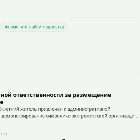
#помогите найти подростка
ной ответственности за размещение
е
9-летний житель привлечен к административной
ное демонстрирование символики экстремистской организации,
 наказуемого деяния) за размещение экстремистской
 111