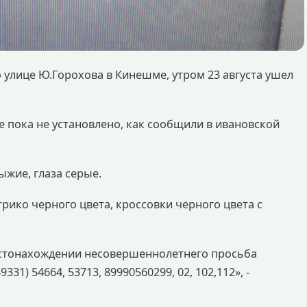
улице Ю.Горохова в Кинешме, утром 23 августа ушел
е пока не установлено, как сообщили в ивановской
рыжие, глаза серые.
трико черного цвета, кроссовки черного цвета с
стонахождении несовершеннолетнего просьба
1) 54664, 53713, 89990560299, 02, 102,112», -