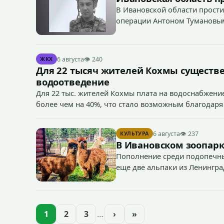
В Ивановской области прости
операции Антоном Тумановы
6 августа
👁 240
ЖКХ
Для 22 тысяч жителей Кохмы существ
водоотведение
Для 22 тыс. жителей Кохмы плата на водоснабжение
более чем на 40%, что стало возможным благодаря
«Водоканал.
6 августа
👁 237
КУЛЬТУРА
В Ивановском зоопарк
Пополнение среди подопечны
еще две альпаки из Ленингра
— годик).
1
2
3
…
›
»