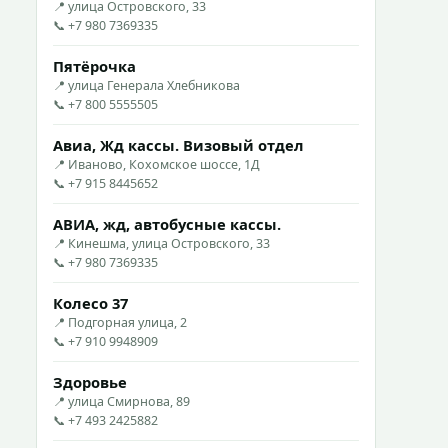
📍 улица Островского, 33
📞 +7 980 7369335
Пятёрочка
📍 улица Генерала Хлебникова
📞 +7 800 5555505
Авиа, Жд кассы. Визовый отдел
📍 Иваново, Кохомское шоссе, 1Д
📞 +7 915 8445652
АВИА, жд, автобусные кассы.
📍 Кинешма, улица Островского, 33
📞 +7 980 7369335
Колесо 37
📍 Подгорная улица, 2
📞 +7 910 9948909
Здоровье
📍 улица Смирнова, 89
📞 +7 493 2425882