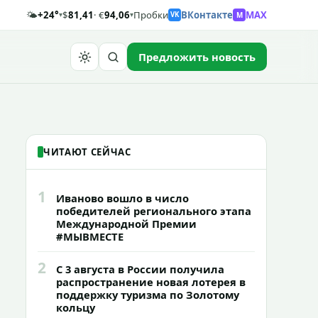
🌤️
+24°
$
81,41
· €
94,06
Пробки
ВКонтакте
MAX
M
▾
▾
VK
Предложить новость
Найти
ЧИТАЮТ СЕЙЧАС
1
Иваново вошло в число
победителей регионального этапа
Международной Премии
#МЫВМЕСТЕ
2
С 3 августа в России получила
распространение новая лотерея в
поддержку туризма по Золотому
кольцу