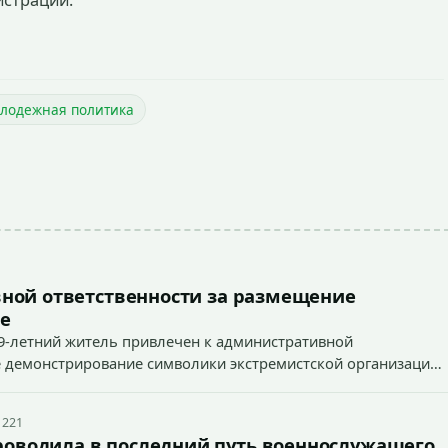
истрации.
лодежная политика
ной ответственности за размещение
е
9-летний житель привлечен к административной
ное демонстрирование символики экстремистской организации,
 наказуемого деяния) за размещение экстремистской
 221
роводила в последний путь военнослужащего