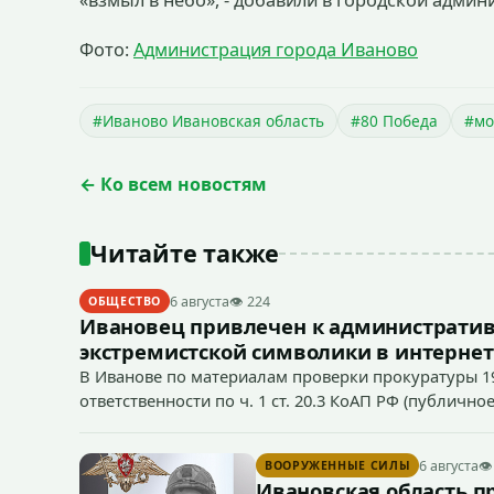
«взмыл в небо», - добавили в городской админ
Фото:
Администрация города Иваново
#Иваново Ивановская область
#80 Победа
#мо
← Ко всем новостям
Читайте также
6 августа
👁 224
ОБЩЕСТВО
Ивановец привлечен к административ
экстремистской символики в интернет
В Иванове по материалам проверки прокуратуры 1
ответственности по ч. 1 ст. 20.3 КоАП РФ (публич
если эти действия не содержат признаков уголовно
символики в сети Интернет.
6 августа
👁
ВООРУЖЕННЫЕ СИЛЫ
Ивановская область п