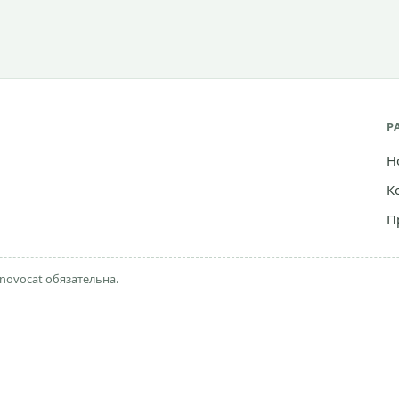
Р
Н
К
П
novocat обязательна.