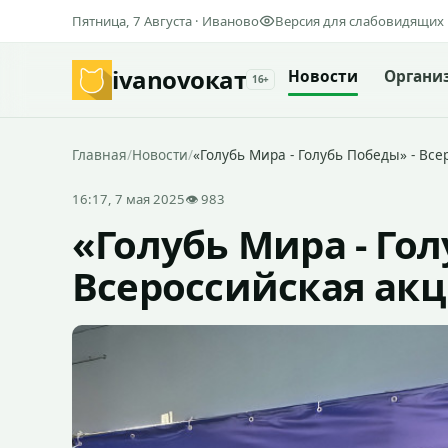
Пятница, 7 Августа · Иваново
Версия для слабовидящих
ivanovo
кат
Новости
Органи
16+
Главная
/
Новости
/
«Голубь Мира - Голубь Победы» - Вс
16:17, 7 мая 2025
👁 983
«Голубь Мира - Гол
Всероссийская акц