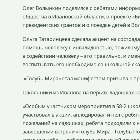
Олег Волынкин поделился с ребятами информа
общества в Ивановской области, о проекте «Б
президентских грантов и о поездке детей в Во
Ольга Татаринцева сделала акцент на сострад
помощь человеку с инвалидностью, пожилому 
в содействии человеку – это правильно, и име
воспитывать его необходимо со школьной ска
«Голубь Мира» стал манифестом призыва к п
Школьники из Иванова на перьях-ладошках н
«Особым участником мероприятия в 58-й школе
участвовал в акции, аплодировал и пел с ребя
пожеланий на ладошках, ребята подходили к нем
завершении встречи «Голубь Мира - Голубь П