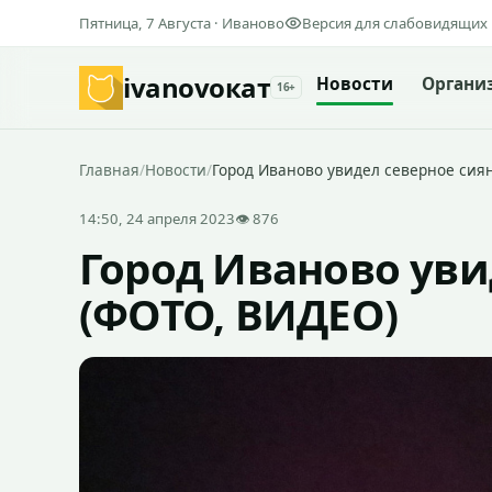
Пятница, 7 Августа · Иваново
Версия для слабовидящих
ivanovo
кат
Новости
Органи
16+
Главная
/
Новости
/
Город Иваново увидел северное сия
14:50, 24 апреля 2023
👁 876
Город Иваново уви
(ФОТО, ВИДЕО)