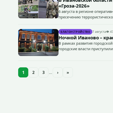
«Гроза-2026»
6 августа в регионе операти
пресечению террористическог
«Гроза-2026».
7 августа
👁 4
БЛАГОУСТРОЙСТВО
Ночной Иваново – крас
В рамках развития городской
городские власти приступили
зданий, достопримечательнос
1
2
3
…
›
»