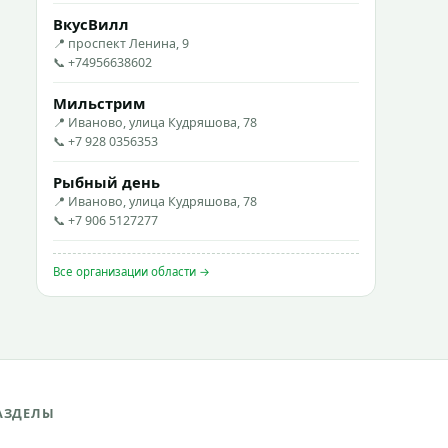
ВкусВилл
📍 проспект Ленина, 9
📞 +74956638602
Мильстрим
📍 Иваново, улица Кудряшова, 78
📞 +7 928 0356353
Рыбный день
📍 Иваново, улица Кудряшова, 78
📞 +7 906 5127277
Все организации области →
АЗДЕЛЫ