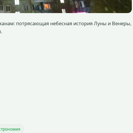
жанам: потрясающая небесная история Луны и Венеры,
.
строномия