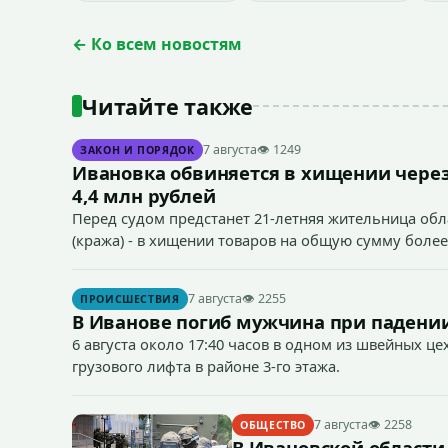
← Ко всем новостям
Читайте также
7 августа
👁 1249
ЗАКОН И ПОРЯДОК
Ивановка обвиняется в хищении через
4,4 млн рублей
Перед судом предстанет 21-летняя жительница облас
(кража) - в хищении товаров на общую сумму более
7 августа
👁 2255
ПРОИСШЕСТВИЯ
В Иванове погиб мужчина при падении
6 августа около 17:40 часов в одном из швейных ц
грузового лифта в районе 3-го этажа.
7 августа
👁 2258
ОБЩЕСТВО
В Ивановской области