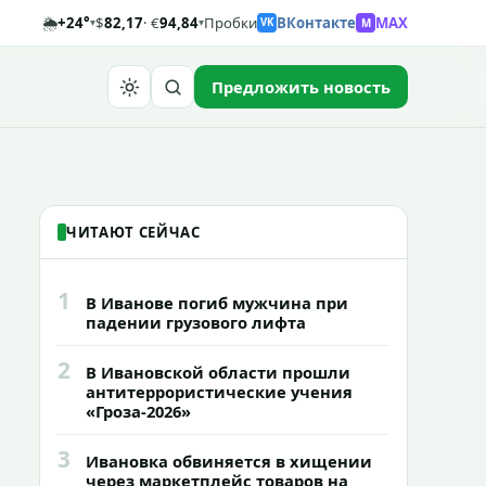
🌦️
+24°
$
82,17
· €
94,84
Пробки
ВКонтакте
MAX
M
▾
▾
VK
Предложить новость
Найти
ЧИТАЮТ СЕЙЧАС
1
В Иванове погиб мужчина при
падении грузового лифта
2
В Ивановской области прошли
антитеррористические учения
«Гроза-2026»
3
Ивановка обвиняется в хищении
через маркетплейс товаров на