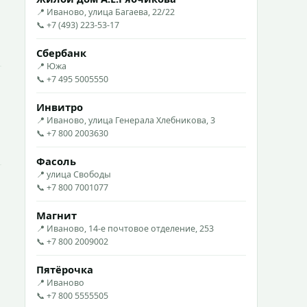
📍 Иваново, улица Багаева, 22/22
📞 +7 (493) 223-53-17
Сбербанк
📍 Южа
📞 +7 495 5005550
Инвитро
📍 Иваново, улица Генерала Хлебникова, 3
📞 +7 800 2003630
Фасоль
📍 улица Свободы
📞 +7 800 7001077
Магнит
📍 Иваново, 14-е почтовое отделение, 253
📞 +7 800 2009002
Пятёрочка
📍 Иваново
📞 +7 800 5555505