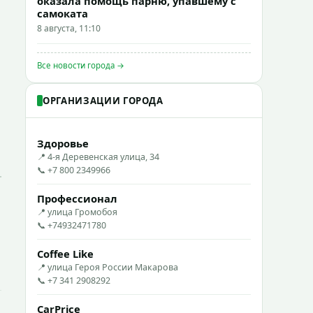
оказала помощь парню, упавшему с
самоката
8 августа, 11:10
Все новости города →
ОРГАНИЗАЦИИ ГОРОДА
Здоровье
📍 4-я Деревенская улица, 34
📞 +7 800 2349966
Профессионал
📍 улица Громобоя
📞 +74932471780
Coffee Like
📍 улица Героя России Макарова
📞 +7 341 2908292
CarPrice