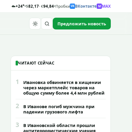
☁️
+24°
$
82,17
· €
94,84
Пробки
ВКонтакте
MAX
M
▾
▾
VK
Предложить новость
Найти
ЧИТАЮТ СЕЙЧАС
1
Ивановка обвиняется в хищении
через маркетплейс товаров на
общую сумму более 4,4 млн рублей
2
В Иванове погиб мужчина при
падении грузового лифта
3
В Ивановской области прошли
антитеррористические учения