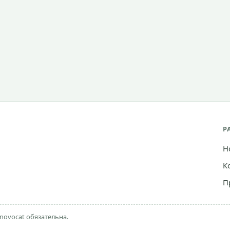
Р
Н
К
П
novocat обязательна.