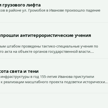
 грузового лифта
ехов в районе ул. Громобоя в Иванове произошло падение
 прошли антитеррористические учения
вным штабом проведены тактико-специальные учения по
о акта на объекте органов государственной власти.
1
ота света и тени
 инфраструктуры в год 155-летия Иванова приступили
 к реализации масштабного проекта подсветки исторических
тей и знаковых мест.