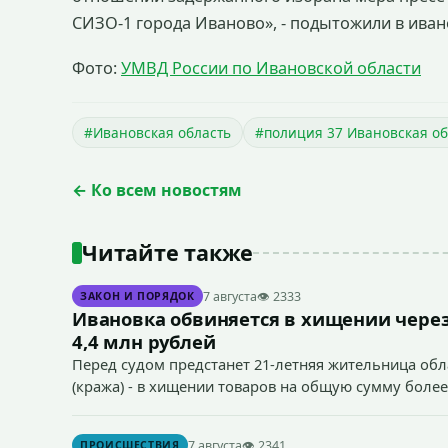
СИЗО-1 города Иваново», - подытожили в иван
Фото:
УМВД России по Ивановской области
#Ивановская область
#полиция 37 Ивановская об
← Ко всем новостям
Читайте также
7 августа
👁 2333
ЗАКОН И ПОРЯДОК
Ивановка обвиняется в хищении через
4,4 млн рублей
Перед судом предстанет 21-летняя жительница облас
(кража) - в хищении товаров на общую сумму более
7 августа
👁 2341
ПРОИСШЕСТВИЯ