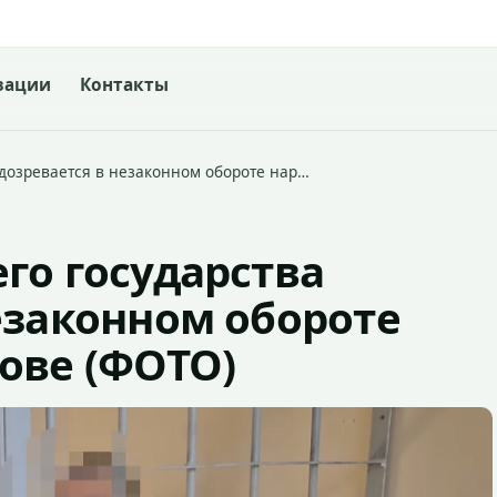
зации
Контакты
одозревается в незаконном обороте нар…
го государства
езаконном обороте
ове (ФОТО)