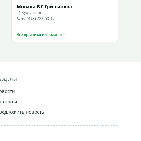
Могила В.С.Гришанова
📍 Курьяново
📞 +7 (493) 223-53-17
Все организации области →
АЗДЕЛЫ
овости
онтакты
редложить новость