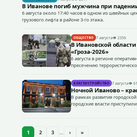
В Иванове погиб мужчина при падении
6 августа около 17:40 часов в одном из швейных ц
грузового лифта в районе 3-го этажа.
7 августа
👁 2356
ОБЩЕСТВО
В Ивановской области
«Гроза-2026»
6 августа в регионе операти
пресечению террористическог
«Гроза-2026».
7 августа
👁 6
БЛАГОУСТРОЙСТВО
Ночной Иваново – крас
В рамках развития городской
городские власти приступили
зданий, достопримечательнос
1
2
3
…
›
»