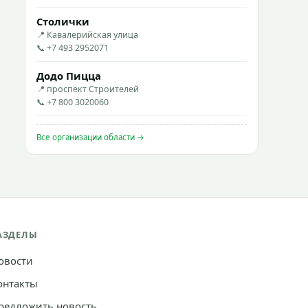
Столички
📍 Кавалерийская улица
📞 +7 493 2952071
Додо Пицца
📍 проспект Строителей
📞 +7 800 3020060
Все организации области →
АЗДЕЛЫ
овости
онтакты
редложить новость