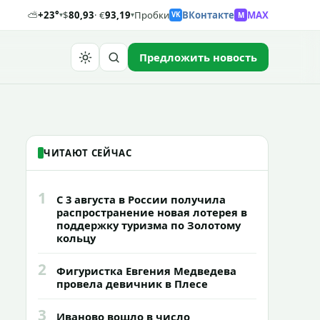
⛅
+23°
$
80,93
· €
93,19
Пробки
ВКонтакте
MAX
M
▾
▾
VK
Предложить новость
Найти
ЧИТАЮТ СЕЙЧАС
1
С 3 августа в России получила
распространение новая лотерея в
поддержку туризма по Золотому
кольцу
2
Фигуристка Евгения Медведева
провела девичник в Плесе
3
Иваново вошло в число