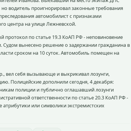
роителей Иванова. Выехавший на место экипаж ДПС
, но водитель проигнорировал законные требования
 преследования автомобилист с признаками
го центра на улице Лежневской.
й протокол по статье 19.3 КоАП РФ - неповиновение
. Судом вынесено решение о задержании гражданина в
асти сроком на 10 суток. Автомобиль помещен на
р., вел себя вызывающе и выкрикивал лозунги,
ю. Полицейские дополнили сегодня, 4 декабря:
никам полиции и публично оглашавший лозунги
истративной ответственности по статье 20.3 КоАП РФ -
 атрибутики или символики экстремистских