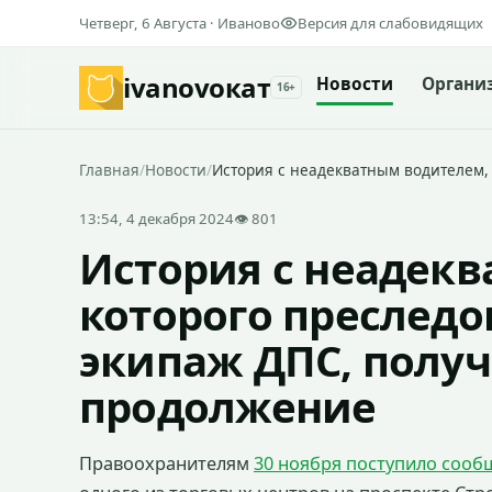
Четверг, 6 Августа · Иваново
Версия для слабовидящих
ivanovo
кат
Новости
Органи
16+
Главная
/
Новости
/
История с неадекватным водителем, 
13:54, 4 декабря 2024
👁 801
История с неадек
которого преследо
экипаж ДПС, полу
продолжение
Правоохранителям
30 ноября поступило сооб