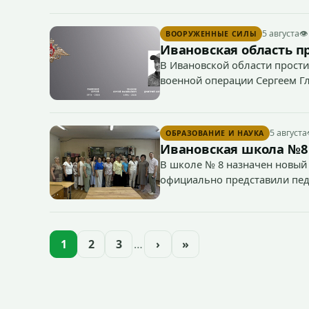
средствами 38-летним водителем.
5 августа
👁
ВООРУЖЕННЫЕ СИЛЫ
Ивановская область п
В Ивановской области прости
военной операции Сергеем Г
5 августа
ОБРАЗОВАНИЕ И НАУКА
Ивановская школа №8
В школе № 8 назначен новый 
официально представили пед
1
2
3
…
›
»