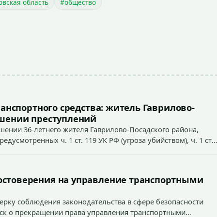
овская область
#общество
ранспортного средства: житель Гаврилово-
ршении преступлений
ошении 36-летнего жителя Гаврилово-Посадского района,
усмотренных ч. 1 ст. 119 УК РФ (угроза убийством), ч. 1 ст.
ст. 213 УК РФ (хулиганство).
остоверения на управление транспортными
ерку соблюдения законодательства в сфере безопасности
иск о прекращении права управления транспортными