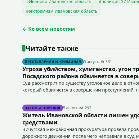
#Иваново Ивановская область
#полиция 37 Иван
#экстремизм Ивановская область
← Ко всем новостям
Читайте также
5 августа
👁 331
ПРЕСТУПЛЕНИЯ И КРИМИНАЛ
Угроза убийством, хулиганство, угон т
Посадского района обвиняется в сове
Суд рассмотрит по существу уголовное дело в отн
который обвиняется в совершении преступлений, пред
166 УК РФ (угон транспортного средства), п. «а» ч. 1 
5 августа
👁 293
ЗАКОН И ПОРЯДОК
Житель Ивановской области лишен уд
средствами
Вичугская межрайонная прокуратура провела пров
дорожного движения, после чего направила в суд 