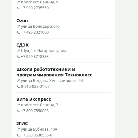
📍 проспект Ленина, 9
📞 +7 930 2735550
Ozon
📍 улица Володарского
📞 +7 495 2321000
СДЭК
📍 Шуя, 1-я Нагорная улица
📞 +7 920 3718333
Школа робототехники и
программирования Технокласс
📍 улица Богдана Хмельницкого, 44
📞 8-915-828-01-57
Вита Экспресс
📍 проспект Ленина, 7
📞 +7 800 7550003
2ГИС
📍 улица Бубнова, 40А
📞 +7 383 3630555-6