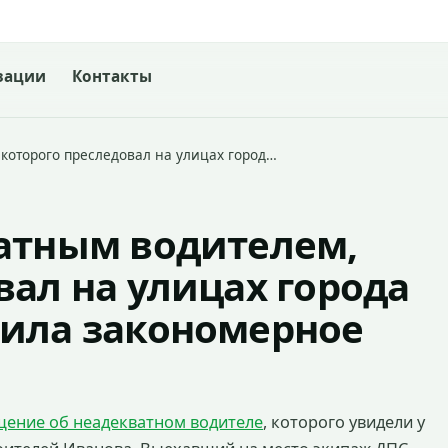
зации
Контакты
которого преследовал на улицах город…
ватным водителем,
вал на улицах города
чила закономерное
щение об неадекватном водителе
, которого увидели у