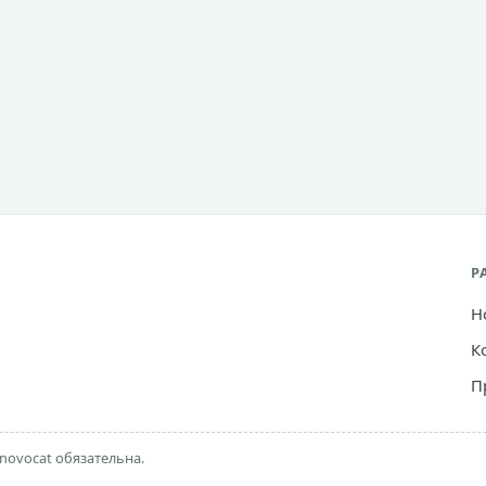
Р
Н
К
П
novocat обязательна.