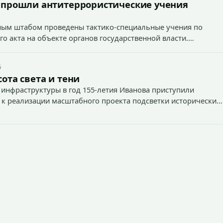
 прошли антитеррористические учения
вным штабом проведены тактико-специальные учения по
о акта на объекте органов государственной власти.
6
ота света и тени
 инфраструктуры в год 155-летия Иванова приступили
 к реализации масштабного проекта подсветки исторических
тей и знаковых мест.