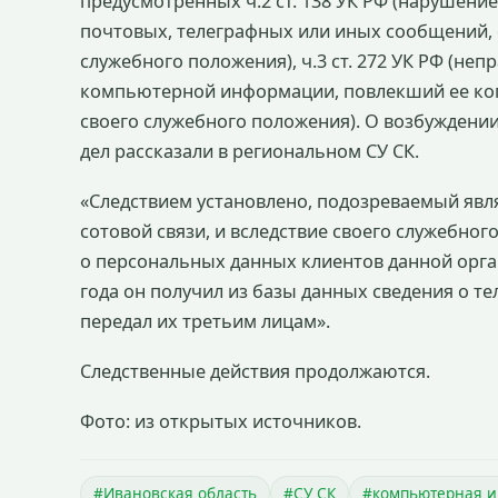
предусмотренных ч.2 ст. 138 УК РФ (нарушени
почтовых, телеграфных или иных сообщений,
служебного положения), ч.3 ст. 272 УК РФ (н
компьютерной информации, повлекший ее ко
своего служебного положения). О возбуждени
дел рассказали в региональном СУ СК.
«Следствием установлено, подозреваемый явл
сотовой связи, и вследствие своего служебн
о персональных данных клиентов данной орган
года он получил из базы данных сведения о т
передал их третьим лицам».
Следственные действия продолжаются.
Фото: из открытых источников.
#Ивановская область
#СУ СК
#компьютерная 