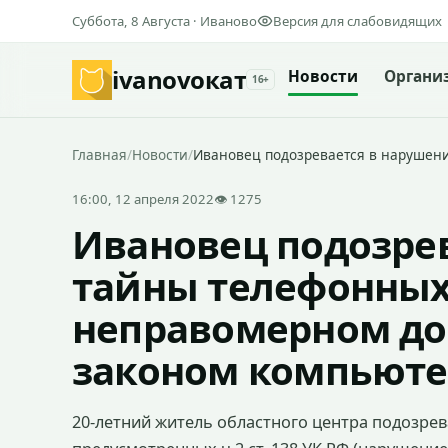
Суббота, 8 Августа · Иваново
Версия для слабовидящих
ivanovo
кат
Новости
Органи
16+
Главная
/
Новости
/
Ивановец подозревается в нарушен
16:00, 12 апреля 2022
👁 1275
Ивановец подозре
тайны телефонных
неправомерном до
законом компьют
20-летний житель областного центра подозрев