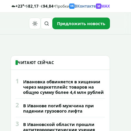
☁️
+23°
$
82,17
· €
94,84
Пробки
ВКонтакте
MAX
M
▾
▾
VK
Предложить новость
Найти
ЧИТАЮТ СЕЙЧАС
1
Ивановка обвиняется в хищении
через маркетплейс товаров на
общую сумму более 4,4 млн рублей
2
В Иванове погиб мужчина при
падении грузового лифта
3
В Ивановской области прошли
антитеррористические учения