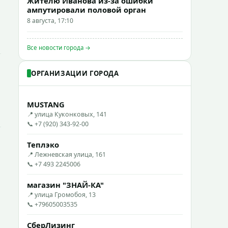
Жителю Иванова из-за ошибки
ампутировали половой орган
8 августа, 17:10
Все новости города →
ОРГАНИЗАЦИИ ГОРОДА
MUSTANG
📍 улица Куконковых, 141
📞 +7 (920) 343-92-00
Теплэко
📍 Лежневская улица, 161
📞 +7 493 2245006
магазин "ЗНАЙ-КА"
📍 улица Громобоя, 13
📞 +79605003535
СберЛизинг