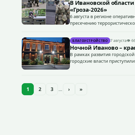
В Ивановской области
«Гроза-2026»
6 августа в регионе операти
пресечению террористическог
«Гроза-2026».
7 августа
👁 6
БЛАГОУСТРОЙСТВО
Ночной Иваново – крас
В рамках развития городской
городские власти приступили
зданий, достопримечательнос
1
2
3
…
›
»