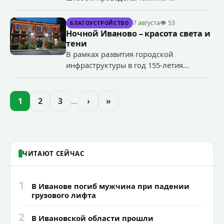
специальные учения по пресечению
террористического акта на объекте
7 августа
👁 53
БЛАГОУСТРОЙСТВО
органов государственной власти.
Ночной Иваново – красота света и
«Гроза-2026».
тени
В рамках развития городской
инфраструктуры в год 155-летия
Иванова приступили городские власти
приступили к реализации масштабного
проекта подсветки исторических
1
2
3
…
›
»
зданий, достопримечательностей и
знаковых мест.
ЧИТАЮТ СЕЙЧАС
1
В Иванове погиб мужчина при падении
грузового лифта
2
В Ивановской области прошли