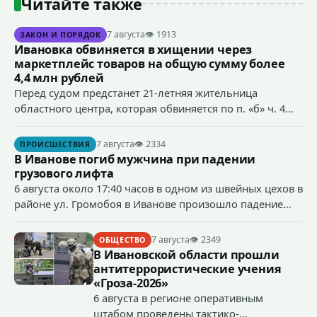
Читайте также
7 августа
👁 1913
ЗАКОН И ПОРЯДОК
Ивановка обвиняется в хищении через
маркетплейс товаров на общую сумму более
4,4 млн рублей
Перед судом предстанет 21-летняя жительница
областного центра, которая обвиняется по п. «б» ч. 4
ст.158 УК РФ (кража) - в хищении товаров на общую
сумму более 4,4 млн рублей через маркетплейс.
7 августа
👁 2334
ПРОИСШЕСТВИЯ
В Иванове погиб мужчина при падении
грузового лифта
6 августа около 17:40 часов в одном из швейных цехов в
районе ул. Громобоя в Иванове произошло падение
грузового лифта в районе 3-го этажа.
7 августа
👁 2349
ОБЩЕСТВО
В Ивановской области прошли
антитеррористические учения
«Гроза-2026»
6 августа в регионе оперативным
штабом проведены тактико-