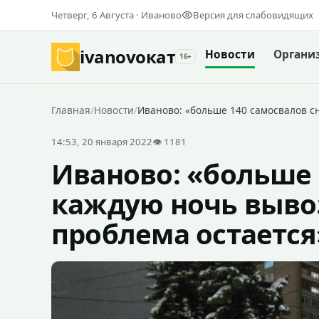
Четверг, 6 Августа · Иваново
Версия для слабовидящих
ivanovo
кат
Новости
Органи
16+
Главная
/
Новости
/
Иваново: «больше 140 самосвалов сн
14:53, 20 января 2022
👁 1181
Иваново: «больше 
каждую ночь вывоз
проблема остается