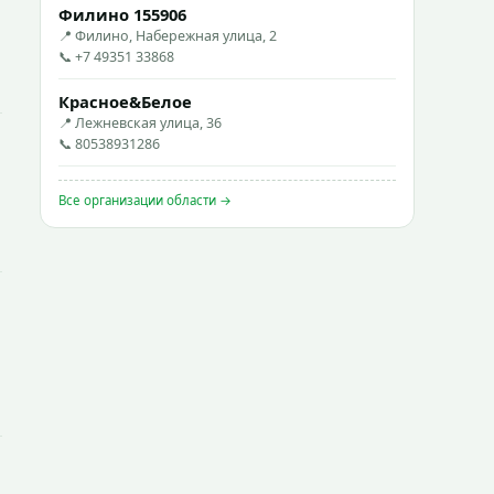
Филино 155906
📍 Филино, Набережная улица, 2
📞 +7 49351 33868
Красное&Белое
📍 Лежневская улица, 36
📞 80538931286
Все организации области →