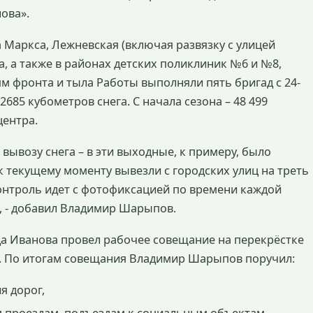
ова».
а Маркса, Лежневская (включая развязку с улицей
, а также в районах детских поликлиник №6 и №8,
м фронта и тыла Работы выполняли пять бригад с 24-
685 кубометров снега. С начала сезона – 48 499
центра.
вывозу снега – в эти выходные, к примеру, было
к текущему моменту вывезли с городских улиц на треть
Контроль идет с фотофиксацией по времени каждой
, - добавил Владимир Шарыпов.
ода Иванова провел рабочее совещание на перекрёстке
. По итогам совещания Владимир Шарыпов поручил:
я дорог,
 проездам, подъездам к социальным объектам,