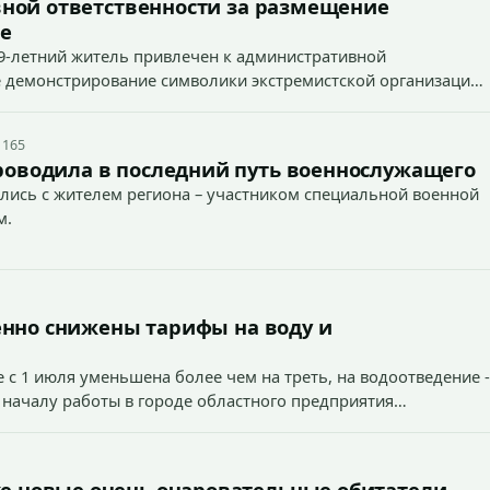
ной ответственности за размещение
е
9-летний житель привлечен к административной
ное демонстрирование символики экстремистской организации,
 наказуемого деяния) за размещение экстремистской
 165
роводила в последний путь военнослужащего
лись с жителем региона – участником специальной военной
м.
енно снижены тарифы на воду и
 с 1 июля уменьшена более чем на треть, на водоотведение -
 началу работы в городе областного предприятия
е новые очень очаровательные обитатели