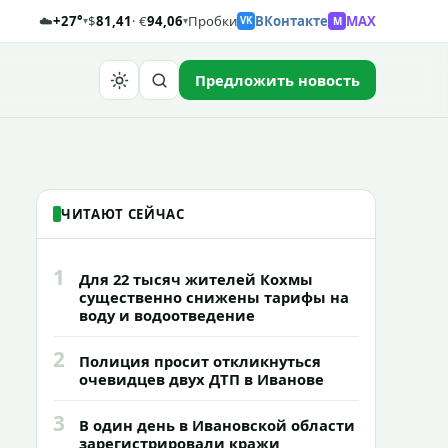
☁️
+27°
$
81,41
· €
94,06
Пробки
ВКонтакте
MAX
M
▾
▾
VK
Предложить новость
Найти
ЧИТАЮТ СЕЙЧАС
1
Для 22 тысяч жителей Кохмы
существенно снижены тарифы на
воду и водоотведение
2
Полиция просит откликнуться
очевидцев двух ДТП в Иванове
3
В один день в Ивановской области
зарегистрировали кражи