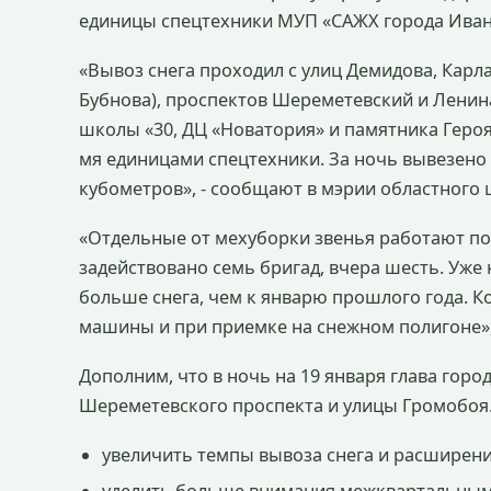
единицы спецтехники МУП «САЖХ города Иван
«Вывоз снега проходил с улиц Демидова, Карл
Бубнова), проспектов Шереметевский и Ленина
школы «30, ДЦ «Новатория» и памятника Героя
мя единицами спецтехники. За ночь вывезено 2
кубометров», - сообщают в мэрии областного 
«Отдельные от мехуборки звенья работают по 
задействовано семь бригад, вчера шесть. Уже 
больше снега, чем к январю прошлого года. 
машины и при приемке на снежном полигоне»
Дополним, что в ночь на 19 января глава гор
Шереметевского проспекта и улицы Громобоя
увеличить темпы вывоза снега и расширени
уделить больше внимания межквартальным