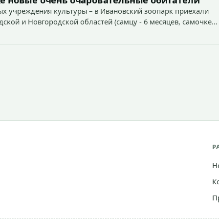
х учреждения культуры – в Ивановский зоопарк приехали
дской и Новгородской областей (самцу - 6 месяцев, самочке
Р
Н
К
П