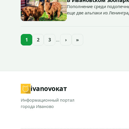
Пополнение среди подопечны
еще две альпаки из Ленингра
— годик).
1
2
3
…
›
»
ivanovo
кат
Информационный портал
города Иваново