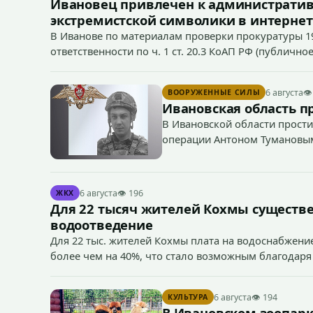
Ивановец привлечен к административ
экстремистской символики в интернет
В Иванове по материалам проверки прокуратуры 1
ответственности по ч. 1 ст. 20.3 КоАП РФ (публич
если эти действия не содержат признаков уголовно
символики в сети Интернет.
6 августа
👁
ВООРУЖЕННЫЕ СИЛЫ
Ивановская область п
В Ивановской области прости
операции Антоном Тумановы
6 августа
👁 196
ЖКХ
Для 22 тысяч жителей Кохмы существ
водоотведение
Для 22 тыс. жителей Кохмы плата на водоснабжение
более чем на 40%, что стало возможным благодаря
«Водоканал.
6 августа
👁 194
КУЛЬТУРА
В Ивановском зоопарк