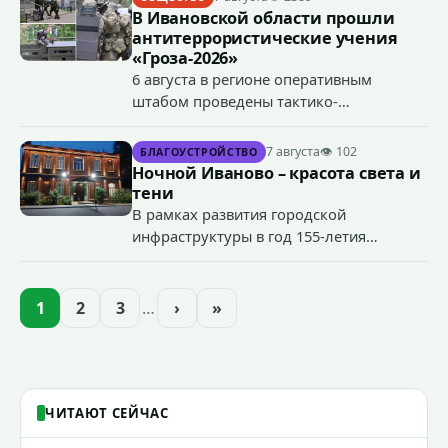
В Ивановской области прошли
антитеррористические учения
«Гроза-2026»
6 августа в регионе оперативным
штабом проведены тактико-
специальные учения по пресечению
террористического акта на объекте
7 августа
👁 102
БЛАГОУСТРОЙСТВО
органов государственной власти.
Ночной Иваново – красота света и
«Гроза-2026».
тени
В рамках развития городской
инфраструктуры в год 155-летия
Иванова приступили городские власти
приступили к реализации масштабного
проекта подсветки исторических
1
2
3
…
›
»
зданий, достопримечательностей и
знаковых мест.
ЧИТАЮТ СЕЙЧАС