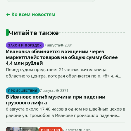
← Ко всем новостям
Читайте также
7 августа
👁 2381
ЗАКОН И ПОРЯДОК
Ивановка обвиняется в хищении через
маркетплейс товаров на общую сумму более
4,4 млн рублей
Перед судом предстанет 21-летняя жительница
областного центра, которая обвиняется по п. «б» ч. 4
ст.158 УК РФ (кража) - в хищении товаров на общую
сумму более 4,4 млн рублей через маркетплейс.
7 августа
👁 2371
ПРОИСШЕСТВИЯ
В Иванове погиб мужчина при падении
грузового лифта
6 августа около 17:40 часов в одном из швейных цехов в
районе ул. Громобоя в Иванове произошло падение
грузового лифта в районе 3-го этажа.
7 августа
👁 2389
ОБЩЕСТВО