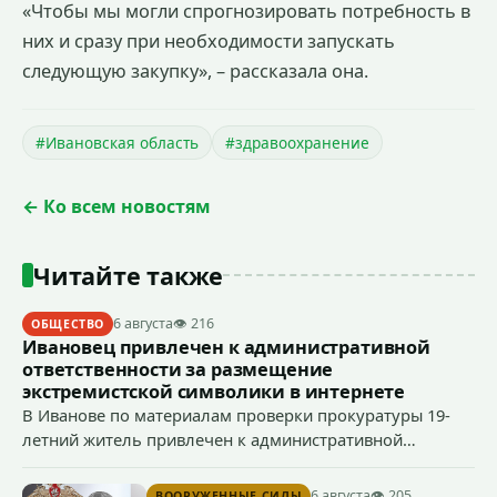
«Чтобы мы могли спрогнозировать потребность в
них и сразу при необходимости запускать
следующую закупку», – рассказала она.
#Ивановская область
#здравоохранение
← Ко всем новостям
Читайте также
6 августа
👁 216
ОБЩЕСТВО
Ивановец привлечен к административной
ответственности за размещение
экстремистской символики в интернете
В Иванове по материалам проверки прокуратуры 19-
летний житель привлечен к административной
ответственности по ч. 1 ст. 20.3 КоАП РФ (публичное
демонстрирование символики экстремистской
6 августа
👁 205
ВООРУЖЕННЫЕ СИЛЫ