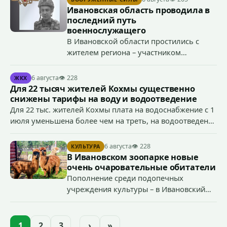
организации, если эти действия не содержат признаков
Ивановская область проводила в
уголовно наказуемого деяния) за размещение
последний путь
экстремистской символики в сети Интернет.
военнослужащего
В Ивановской области простились с
жителем региона – участником
специальной военной операции
Антоном Тумановым.
6 августа
👁 228
ЖКХ
Для 22 тысяч жителей Кохмы существенно
снижены тарифы на воду и водоотведение
Для 22 тыс. жителей Кохмы плата на водоснабжение с 1
июля уменьшена более чем на треть, на водоотведение
- более чем на 40%, что стало возможным благодаря
началу работы в городе областного предприятия
6 августа
👁 228
КУЛЬТУРА
«Водоканал.
В Ивановском зоопарке новые
очень очаровательные обитатели
Пополнение среди подопечных
учреждения культуры – в Ивановский
зоопарк приехали еще две альпаки из
Ленинградской и Новгородской
областей (самцу - 6 месяцев, самочке —
1
2
3
…
›
»