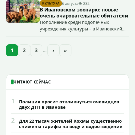
началу работы в городе областного предприятия
6 августа
👁 232
КУЛЬТУРА
«Водоканал.
В Ивановском зоопарке новые
очень очаровательные обитатели
Пополнение среди подопечных
учреждения культуры – в Ивановский
зоопарк приехали еще две альпаки из
Ленинградской и Новгородской
областей (самцу - 6 месяцев, самочке —
1
2
3
…
›
»
годик).
ЧИТАЮТ СЕЙЧАС
1
Полиция просит откликнуться очевидцев
двух ДТП в Иванове
2
Для 22 тысяч жителей Кохмы существенно
снижены тарифы на воду и водоотведение