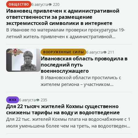
6 августа
👁 220
ОБЩЕСТВО
Ивановец привлечен к административной
ответственности за размещение
экстремистской символики в интернете
В Иванове по материалам проверки прокуратуры 19-
летний житель привлечен к административной
ответственности по ч. 1 ст. 20.3 КоАП РФ (публичное
демонстрирование символики экстремистской
6 августа
👁 211
ВООРУЖЕННЫЕ СИЛЫ
организации, если эти действия не содержат признаков
Ивановская область проводила в
уголовно наказуемого деяния) за размещение
последний путь
экстремистской символики в сети Интернет.
военнослужащего
В Ивановской области простились с
жителем региона – участником
специальной военной операции
Антоном Тумановым.
6 августа
👁 235
ЖКХ
Для 22 тысяч жителей Кохмы существенно
снижены тарифы на воду и водоотведение
Для 22 тыс. жителей Кохмы плата на водоснабжение с 1
июля уменьшена более чем на треть, на водоотведение
- более чем на 40%, что стало возможным благодаря