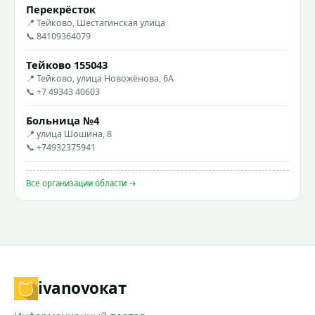
Перекрёсток
📍 Тейково, Шестагинская улица
📞 84109364079
Тейково 155043
📍 Тейково, улица Новожёнова, 6А
📞 +7 49343 40603
Больница №4
📍 улица Шошина, 8
📞 +74932375941
Все организации области →
ivanovo
кат