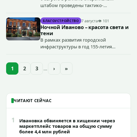
штабом проведены тактико-
специальные учения по пресечению
террористического акта на объекте
7 августа
👁 101
БЛАГОУСТРОЙСТВО
органов государственной власти.
Ночной Иваново – красота света и
«Гроза-2026».
тени
В рамках развития городской
инфраструктуры в год 155-летия
Иванова приступили городские власти
приступили к реализации масштабного
проекта подсветки исторических
1
2
3
…
›
»
зданий, достопримечательностей и
знаковых мест.
ЧИТАЮТ СЕЙЧАС
1
Ивановка обвиняется в хищении через
маркетплейс товаров на общую сумму
более 4,4 млн рублей