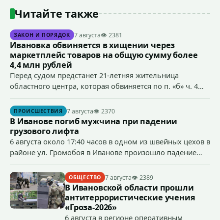
Читайте также
7 августа
👁 2381
ЗАКОН И ПОРЯДОК
Ивановка обвиняется в хищении через
маркетплейс товаров на общую сумму более
4,4 млн рублей
Перед судом предстанет 21-летняя жительница
областного центра, которая обвиняется по п. «б» ч. 4
ст.158 УК РФ (кража) - в хищении товаров на общую
сумму более 4,4 млн рублей через маркетплейс.
7 августа
👁 2370
ПРОИСШЕСТВИЯ
В Иванове погиб мужчина при падении
грузового лифта
6 августа около 17:40 часов в одном из швейных цехов в
районе ул. Громобоя в Иванове произошло падение
грузового лифта в районе 3-го этажа.
7 августа
👁 2389
ОБЩЕСТВО
В Ивановской области прошли
антитеррористические учения
«Гроза-2026»
6 августа в регионе оперативным