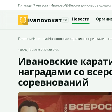
Пятница, 7 Августа · Иваново
Версия для слабовидящих
ivanovo
кат
Новости
Органи
16+
Главная
/
Новости
/
Ивановские каратисты приехали с н
10:26, 3 июня 2026
👁 286
Ивановские карат
наградами со всер
соревнований