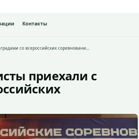
зации
Контакты
аградами со всероссийских соревновани…
исты приехали с
оссийских