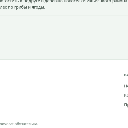
огостить к подруге в деревню новоселки Ильиснкого района
лес по грибы и ягоды.
Р
Н
К
П
novocat обязательна.