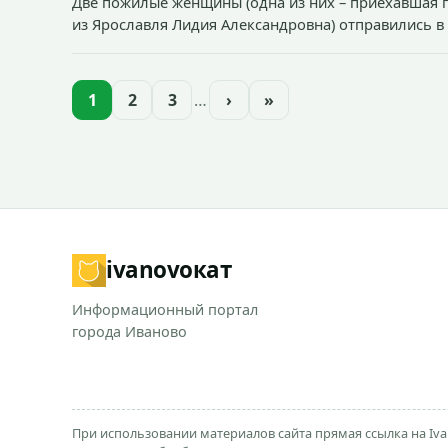
Две пожилые женщины (одна из них – приехавшая п
из Ярославля Лидия Александровна) отправились в 
1
2
3
…
›
»
ivanovo
кат
Информационный портал
города Иваново
При использовании материалов сайта прямая ссылка на Iva