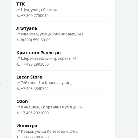
ТТК
📍 Шуя, улица Ленина
📞 +7 800 7750015
Л'Этуаль
📍 Иваново, улица Куконковых, 141
📞 8(800) 550-60-09
Кристалл-Электро
📍 Шереметевский проспект, 74
📞 +7 493 2903050
Lecar Store
📍 Тейково, 1-я Красная улица
📞 +7 493 4340792
Ozon
📍 Кинешма, Спортивная улица, 15
📞 +7 495 2321000
Инвитро
📍 Кохма, улица Кочетовой, 24/2
📞 +7 800 2003630