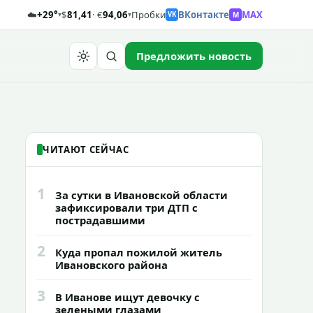
☁️
+29°
$
81,41
· €
94,06
Пробки
ВКонтакте
MAX
M
▾
▾
VK
Предложить новость
Найти
ЧИТАЮТ СЕЙЧАС
1
За сутки в Ивановской области
зафиксировали три ДТП с
пострадавшими
2
Куда пропал пожилой житель
Ивановского района
3
В Иванове ищут девочку с
зелеными глазами