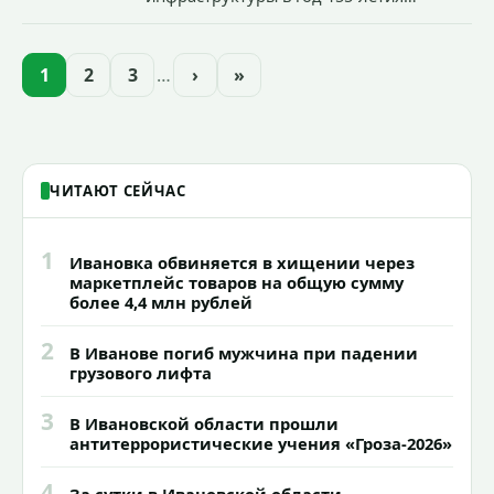
Иванова приступили городские власти
приступили к реализации масштабного
проекта подсветки исторических
1
2
3
…
›
»
зданий, достопримечательностей и
знаковых мест.
ЧИТАЮТ СЕЙЧАС
1
Ивановка обвиняется в хищении через
маркетплейс товаров на общую сумму
более 4,4 млн рублей
2
В Иванове погиб мужчина при падении
грузового лифта
3
В Ивановской области прошли
антитеррористические учения «Гроза-2026»
4
За сутки в Ивановской области