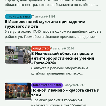
областного центра, которая обвиняется по п. «б» ч. 4
ст.158 УК РФ (кража) - в хищении товаров на общую
сумму более 4,4 млн рублей через маркетплейс.
7 августа
👁 3193
ПРОИСШЕСТВИЯ
В Иванове погиб мужчина при падении
грузового лифта
6 августа около 17:40 часов в одном из швейных цехов в
районе ул. Громобоя в Иванове произошло падение
грузового лифта в районе 3-го этажа.
7 августа
👁 3214
ОБЩЕСТВО
В Ивановской области прошли
антитеррористические учения
«Гроза-2026»
6 августа в регионе оперативным
штабом проведены тактико-
специальные учения по пресечению
террористического акта на объекте
7 августа
👁 2393
БЛАГОУСТРОЙСТВО
органов государственной власти.
Ночной Иваново – красота света и
«Гроза-2026».
тени
В рамках развития городской
инфраструктуры в год 155-летия