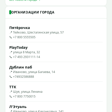
ОРГАНИЗАЦИИ ГОРОДА
Пятёрочка
📍 Тейково, Шестагинская улица, 57
📞 +7 800 5555505
PlayToday
📍 улица 8 Марта, 32
📞 +7 493 2931111-14
Дублин паб
📍 Иваново, улица Багаева, 14
📞 +74932586888
ТТК
📍 Шуя, улица Ленина
📞 +7 800 7750015
Л'Этуаль
📍 Иваново, улица Куконковых, 141