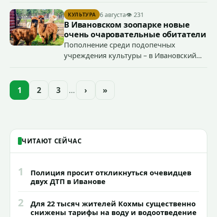
- более чем на 40%, что стало возможным благодаря
началу работы в городе областного предприятия
6 августа
👁 231
КУЛЬТУРА
«Водоканал.
В Ивановском зоопарке новые
очень очаровательные обитатели
Пополнение среди подопечных
учреждения культуры – в Ивановский
зоопарк приехали еще две альпаки из
Ленинградской и Новгородской
областей (самцу - 6 месяцев, самочке —
1
2
3
…
›
»
годик).
ЧИТАЮТ СЕЙЧАС
1
Полиция просит откликнуться очевидцев
двух ДТП в Иванове
2
Для 22 тысяч жителей Кохмы существенно
снижены тарифы на воду и водоотведение