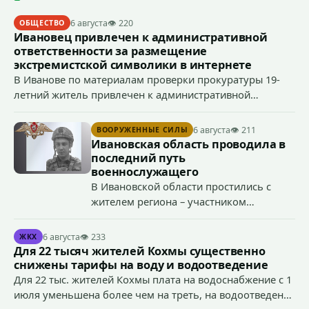
6 августа
👁 220
ОБЩЕСТВО
Ивановец привлечен к административной
ответственности за размещение
экстремистской символики в интернете
В Иванове по материалам проверки прокуратуры 19-
летний житель привлечен к административной
ответственности по ч. 1 ст. 20.3 КоАП РФ (публичное
демонстрирование символики экстремистской
6 августа
👁 211
ВООРУЖЕННЫЕ СИЛЫ
организации, если эти действия не содержат признаков
Ивановская область проводила в
уголовно наказуемого деяния) за размещение
последний путь
экстремистской символики в сети Интернет.
военнослужащего
В Ивановской области простились с
жителем региона – участником
специальной военной операции
Антоном Тумановым.
6 августа
👁 233
ЖКХ
Для 22 тысяч жителей Кохмы существенно
снижены тарифы на воду и водоотведение
Для 22 тыс. жителей Кохмы плата на водоснабжение с 1
июля уменьшена более чем на треть, на водоотведение