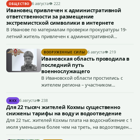
6 августа
👁 222
ОБЩЕСТВО
Ивановец привлечен к административной
ответственности за размещение
экстремистской символики в интернете
В Иванове по материалам проверки прокуратуры 19-
летний житель привлечен к административной
ответственности по ч. 1 ст. 20.3 КоАП РФ (публичное
демонстрирование символики экстремистской
6 августа
👁 219
ВООРУЖЕННЫЕ СИЛЫ
организации, если эти действия не содержат признаков
Ивановская область проводила в
уголовно наказуемого деяния) за размещение
последний путь
экстремистской символики в сети Интернет.
военнослужащего
В Ивановской области простились с
жителем региона – участником
специальной военной операции
Антоном Тумановым.
6 августа
👁 238
ЖКХ
Для 22 тысяч жителей Кохмы существенно
снижены тарифы на воду и водоотведение
Для 22 тыс. жителей Кохмы плата на водоснабжение с 1
июля уменьшена более чем на треть, на водоотведение
- более чем на 40%, что стало возможным благодаря