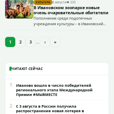
началу работы в городе областного предприятия
6 августа
👁 235
КУЛЬТУРА
«Водоканал.
В Ивановском зоопарке новые
очень очаровательные обитатели
Пополнение среди подопечных
учреждения культуры – в Ивановский
зоопарк приехали еще две альпаки из
Ленинградской и Новгородской
областей (самцу - 6 месяцев, самочке —
1
2
3
…
›
»
годик).
ЧИТАЮТ СЕЙЧАС
1
Иваново вошло в число победителей
регионального этапа Международной
Премии #МЫВМЕСТЕ
2
С 3 августа в России получила
распространение новая лотерея в