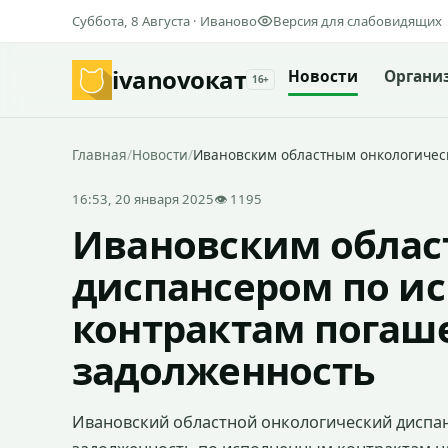
Суббота, 8 Августа · Иваново
Версия для слабовидящих
ivanovo
кат
Новости
Органи
16+
Главная
/
Новости
/
Ивановским областным онкологичес
16:53, 20 января 2025
👁 1195
Ивановским облас
диспансером по и
контрактам погаш
задолженность
Ивановский областной онкологический диспа