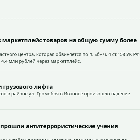
 маркетплейс товаров на общую сумму более
тного центра, которая обвиняется по п. «б» ч. 4 ст.158 УК РФ
 4,4 млн рублей через маркетплейс.
 грузового лифта
ехов в районе ул. Громобоя в Иванове произошло падение
 прошли антитеррористические учения
вным штабом проведены тактико-специальные учения по