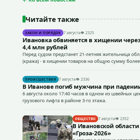
Читайте также
7 августа
👁 2325
ЗАКОН И ПОРЯДОК
Ивановка обвиняется в хищении через
4,4 млн рублей
Перед судом предстанет 21-летняя жительница облас
(кража) - в хищении товаров на общую сумму более
7 августа
👁 2336
ПРОИСШЕСТВИЯ
В Иванове погиб мужчина при падении
6 августа около 17:40 часов в одном из швейных ц
грузового лифта в районе 3-го этажа.
7 августа
👁 2352
ОБЩЕСТВО
В Ивановской области
«Гроза-2026»
6 августа в регионе операти