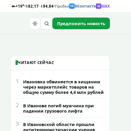
☁️
+19°
$
82,17
· €
94,84
Пробки
ВКонтакте
MAX
M
▾
▾
VK
Предложить новость
Найти
ЧИТАЮТ СЕЙЧАС
1
Ивановка обвиняется в хищении
через маркетплейс товаров на
общую сумму более 4,4 млн рублей
2
В Иванове погиб мужчина при
падении грузового лифта
3
В Ивановской области прошли
антитеррористические учения