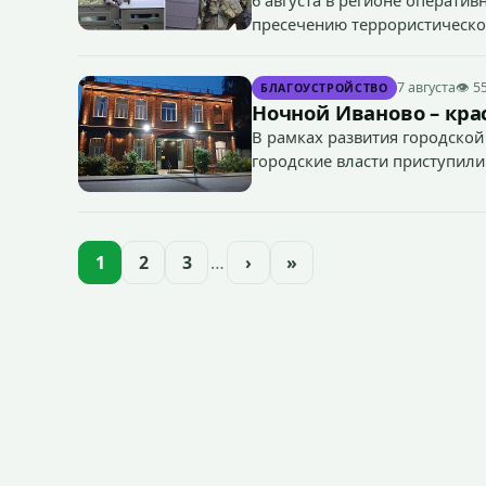
пресечению террористическог
«Гроза-2026».
7 августа
👁 5
БЛАГОУСТРОЙСТВО
Ночной Иваново – крас
В рамках развития городской
городские власти приступили
зданий, достопримечательнос
1
2
3
…
›
»