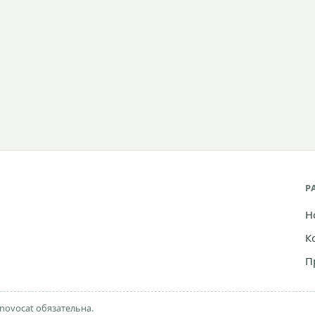
Р
Н
К
П
novocat обязательна.