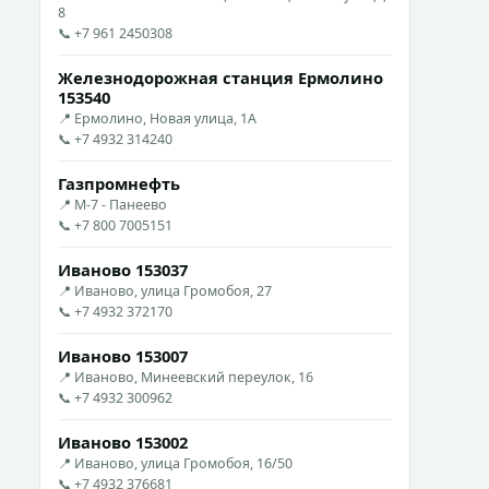
8
📞 +7 961 2450308
Железнодорожная станция Ермолино
153540
📍 Ермолино, Новая улица, 1А
📞 +7 4932 314240
Газпромнефть
📍 М-7 - Панеево
📞 +7 800 7005151
Иваново 153037
📍 Иваново, улица Громобоя, 27
📞 +7 4932 372170
Иваново 153007
📍 Иваново, Минеевский переулок, 16
📞 +7 4932 300962
Иваново 153002
📍 Иваново, улица Громобоя, 16/50
📞 +7 4932 376681