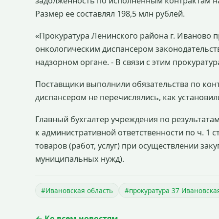
задолженность по исполненным контрактам на
Размер ее составлял 198,5 млн рублей.
«Прокуратура Ленинского района г. Иваново 
онкологическим диспансером законодательства
надзорном органе. - В связи с этим прокурату
Поставщики выполнили обязательства по конт
диспансером не перечислялись, как установил
Главный бухгалтер учреждения по результата
к административной ответственности по ч. 1 с
товаров (работ, услуг) при осуществлении зак
муниципальных нужд).
#Ивановская область
#прокуратура 37 Ивановска
← Ко всем новостям