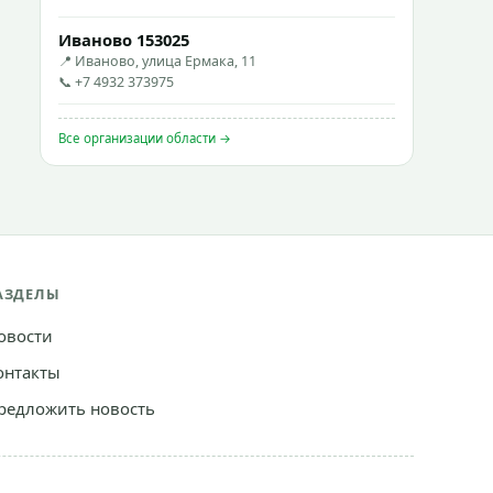
Иваново 153025
📍 Иваново, улица Ермака, 11
📞 +7 4932 373975
Все организации области →
АЗДЕЛЫ
овости
онтакты
редложить новость