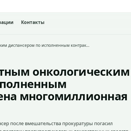
зации
Контакты
ким диспансером по исполненным контрак…
тным онкологическим
сполненным
ена многомиллионная
нсер после вмешательства прокуратуры погасил